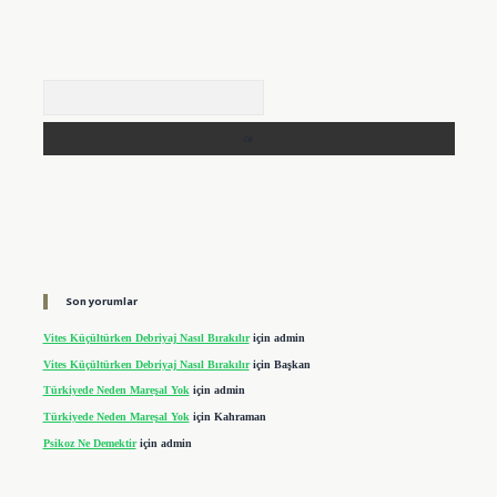
Arama
Son yorumlar
Vites Küçültürken Debriyaj Nasıl Bırakılır
için
admin
Vites Küçültürken Debriyaj Nasıl Bırakılır
için
Başkan
Türkiyede Neden Mareşal Yok
için
admin
Türkiyede Neden Mareşal Yok
için
Kahraman
Psikoz Ne Demektir
için
admin