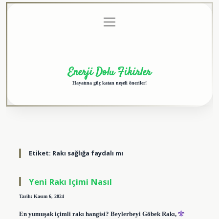
menüyü
Anasayfa
Gizlilik
Yasal
Hakkımızda
aç
Politikası
Uyarı
Enerji Dolu Fikirler
Hayatına güç katan neşeli öneriler!
Etiket:
Rakı sağlığa faydalı mı
Yeni Rakı Içimi Nasıl
Tarih: Kasım 6, 2024
En yumuşak içimli rakı hangisi? Beylerbeyi Göbek Rakı,