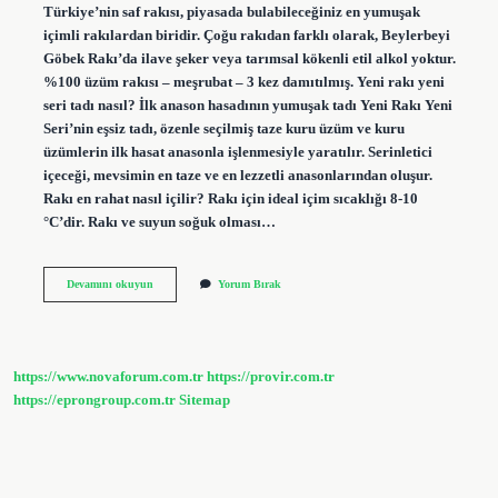
Türkiye’nin saf rakısı, piyasada bulabileceğiniz en yumuşak
içimli rakılardan biridir. Çoğu rakıdan farklı olarak, Beylerbeyi
Göbek Rakı’da ilave şeker veya tarımsal kökenli etil alkol yoktur.
%100 üzüm rakısı – meşrubat – 3 kez damıtılmış. Yeni rakı yeni
seri tadı nasıl? İlk anason hasadının yumuşak tadı Yeni Rakı Yeni
Seri’nin eşsiz tadı, özenle seçilmiş taze kuru üzüm ve kuru
üzümlerin ilk hasat anasonla işlenmesiyle yaratılır. Serinletici
içeceği, mevsimin en taze ve en lezzetli anasonlarından oluşur.
Rakı en rahat nasıl içilir? Rakı için ideal içim sıcaklığı 8-10
°C’dir. Rakı ve suyun soğuk olması…
Yeni
Devamını okuyun
Yorum Bırak
Rakı
Içimi
Nasıl
https://www.novaforum.com.tr
https://provir.com.tr
https://eprongroup.com.tr
Sitemap