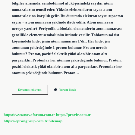
bilgiler arasında, sembolün sol alt köşesindeki sayılar atom
numaralarını temsil eder. Yüksüz elektronların sayısı atom
numaralarına karşılık gelir. Bu durumda elektron sayısı = proton
sayısı = atom numarası şeklinde ifade edilir. Atom numarası
nereye yazılır? Periyodik tablodaki elementlerin atom numarası
genellikle element sembolünün üstünde verilir. Tablonun sol üst
köşesindeki hidrojenin atom numarası 1’dir. Her hidrojen
atomunun çekirdeğinde 1 proton bulunur. Proton nerede
bulunur? Proton, pozitif elektrik yükü olan bir atom altı
parçacıktır. Protonlar her atomun çekirdeğinde bulunur. Proton,
pozitif elektrik yükü olan bir atom altı parçacıktır. Protonlar her
atomun çekirdeğinde bulunur. Proton…
Atom
Devamını okuyun
Yorum Bırak
Proton
Sayısı
Nereye
Yazılır
https://www.novaforum.com.tr
https://provir.com.tr
https://eprongroup.com.tr
Sitemap