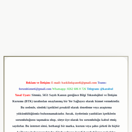
ulipbet
Reklam ve İletişim:
E-mail:
backlinkpaneli@gmail.com
Teams:
forumhizmeti@gmail.com
Whatsapp: 0262 606 0 726
Telegram: @karabul
Yasal Uyarı:
Sitemiz, 5651 Sayılı Kanun gereğince Bilgi Teknolojileri ve İletişim
Kurumu (BTK) tarafından onaylanmış bir Yer Sağlayıcı olarak hizmet vermektedir.
Bu nedenle, sitedeki içerikleri proaktif olarak denetleme veya araştırma
yükümlülüğümüz bulunmamaktadır. Ancak, üyelerimiz yazdıkları içeriklerin
sorumluluğunu taşımakta olup, siteye üye olarak bu sorumluluğu kabul etmiş
sayılırlar. Bu internet sitesi, herhangi bir marka, kurum veya şahıs şirketi ile hiçbir