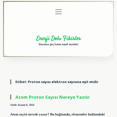
menüyü
Anasayfa
Gizlilik
Yasal
Hakkımızda
aç
Politikası
Uyarı
Enerji Dolu Fikirler
Hayatına güç katan neşeli öneriler!
Etiket:
Proton sayısı elektron sayısına eşit midir
Atom Proton Sayısı Nereye Yazılır
Tarih: Kasım 8, 2024
Atom sayisi nerede yazar? Bu bağlamda, elementler hakkındaki