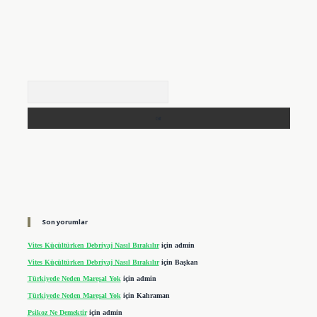
Arama
Son yorumlar
Vites Küçültürken Debriyaj Nasıl Bırakılır
için
admin
Vites Küçültürken Debriyaj Nasıl Bırakılır
için
Başkan
Türkiyede Neden Mareşal Yok
için
admin
Türkiyede Neden Mareşal Yok
için
Kahraman
Psikoz Ne Demektir
için
admin