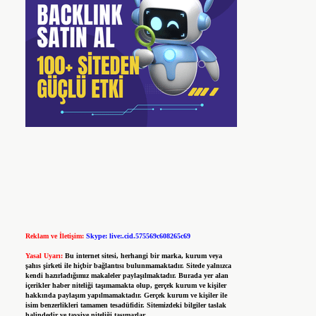
Reklam ve İletişim:
Skype: live:.cid.575569c608265c69
Yasal Uyarı:
Bu internet sitesi, herhangi bir marka, kurum veya
şahıs şirketi ile hiçbir bağlantısı bulunmamaktadır. Sitede yalnızca
kendi hazırladığımız makaleler paylaşılmaktadır. Burada yer alan
içerikler haber niteliği taşımamakta olup, gerçek kurum ve kişiler
hakkında paylaşım yapılmamaktadır. Gerçek kurum ve kişiler ile
isim benzerlikleri tamamen tesadüfidir. Sitemizdeki bilgiler taslak
halindedir ve tavsiye niteliği taşımazlar.