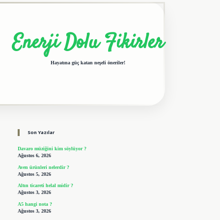
Enerji Dolu Fikirler
Hayatına güç katan neşeli öneriler!
Sidebar
elexbet giriş adresi
tulipbet
Son Yazılar
Davaro müziğini kim söylüyor ?
Ağustos 6, 2026
Aven ürünleri nelerdir ?
Ağustos 5, 2026
Altın ticareti helal midir ?
Ağustos 3, 2026
A5 hangi nota ?
Ağustos 3, 2026