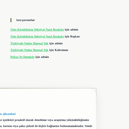
Son yorumlar
Vites Küçültürken Debriyaj Nasıl Bırakılır
için
admin
Vites Küçültürken Debriyaj Nasıl Bırakılır
için
Başkan
Türkiyede Neden Mareşal Yok
için
admin
Türkiyede Neden Mareşal Yok
için
Kahraman
Psikoz Ne Demektir
için
admin
m: @karabul
eki içerikleri proaktif olarak denetleme veya araştırma yükümlülüğümüz
a, kurum veya şahıs şirketi ile hiçbir bağlantısı bulunmamaktadır. Sitede