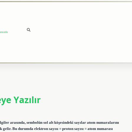
ımızda
ye Yazılır
giler arasında, sembolün sol alt köşesindeki sayılar atom numaralarını
ık gelir. Bu durumda elektron sayısı = proton sayısı = atom numarası