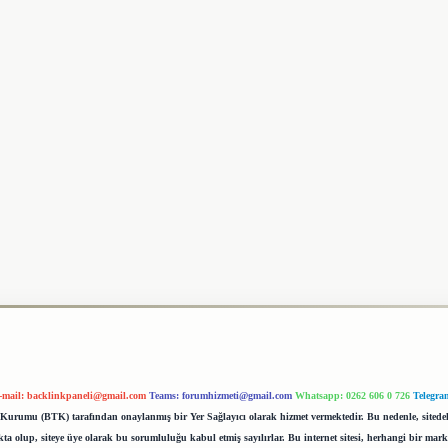
-mail:
backlinkpaneli@gmail.com
Teams:
forumhizmeti@gmail.com
Whatsapp: 0262 606 0 726
Telegra
im Kurumu (BTK) tarafından onaylanmış bir Yer Sağlayıcı olarak hizmet vermektedir. Bu nedenle, sited
 olup, siteye üye olarak bu sorumluluğu kabul etmiş sayılırlar. Bu internet sitesi, herhangi bir mark