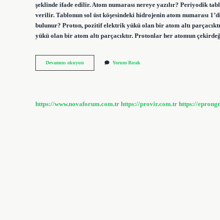
şeklinde ifade edilir. Atom numarası nereye yazılır? Periyodik t
verilir. Tablonun sol üst köşesindeki hidrojenin atom numarası 1’
bulunur? Proton, pozitif elektrik yükü olan bir atom altı parçacıkt
yükü olan bir atom altı parçacıktır. Protonlar her atomun çekird
Atom
Devamını okuyun
Yorum Bırak
Proton
Sayısı
Nereye
Yazılır
https://www.novaforum.com.tr
https://provir.com.tr
https://eprong