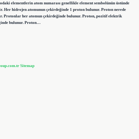
ablodaki elementlerin atom numarası genellikle element sembolünün üstünde
dir. Her hidrojen atomunun çekirdeğinde 1 proton bulunur. Proton nerede
ır. Protonlar her atomun çekirdeğinde bulunur. Proton, pozitif elektrik
eğinde bulunur. Proton…
roup.com.tr
Sitemap