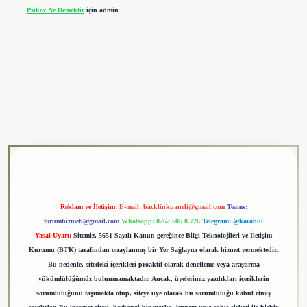
Psikoz Ne Demektir
için
admin
ulipbet
Reklam ve İletişim:
E-mail:
backlinkpaneli@gmail.com
Teams:
forumhizmeti@gmail.com
Whatsapp: 0262 606 0 726
Telegram: @karabul
Yasal Uyarı:
Sitemiz, 5651 Sayılı Kanun gereğince Bilgi Teknolojileri ve İletişim
Kurumu (BTK) tarafından onaylanmış bir Yer Sağlayıcı olarak hizmet vermektedir.
Bu nedenle, sitedeki içerikleri proaktif olarak denetleme veya araştırma
yükümlülüğümüz bulunmamaktadır. Ancak, üyelerimiz yazdıkları içeriklerin
sorumluluğunu taşımakta olup, siteye üye olarak bu sorumluluğu kabul etmiş