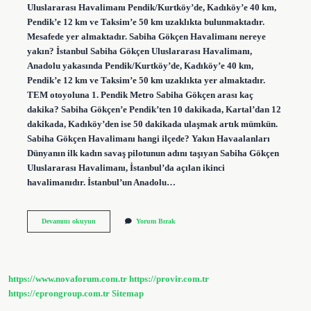
Uluslararası Havalimanı Pendik/Kurtköy’de, Kadıköy’e 40 km,
Pendik’e 12 km ve Taksim’e 50 km uzaklıkta bulunmaktadır.
Mesafede yer almaktadır. Sabiha Gökçen Havalimanı nereye
yakın? İstanbul Sabiha Gökçen Uluslararası Havalimanı,
Anadolu yakasında Pendik/Kurtköy’de, Kadıköy’e 40 km,
Pendik’e 12 km ve Taksim’e 50 km uzaklıkta yer almaktadır.
TEM otoyoluna 1. Pendik Metro Sabiha Gökçen arası kaç
dakika? Sabiha Gökçen’e Pendik’ten 10 dakikada, Kartal’dan 12
dakikada, Kadıköy’den ise 50 dakikada ulaşmak artık mümkün.
Sabiha Gökçen Havalimanı hangi ilçede? Yakın Havaalanları
Dünyanın ilk kadın savaş pilotunun adını taşıyan Sabiha Gökçen
Uluslararası Havalimanı, İstanbul’da açılan ikinci
havalimanıdır. İstanbul’un Anadolu…
Istanbul
Devamını okuyun
Yorum Bırak
Pendik
Hangi
Havaalanına
Yakın
https://www.novaforum.com.tr
https://provir.com.tr
https://eprongroup.com.tr
Sitemap