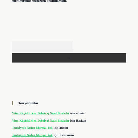
süre içerisinde sitemizden kaldırılacaktır.
Arama
Son yorumlar
Vites Küçültürken Debriyaj Nasıl Bırakılır
için
admin
Vites Küçültürken Debriyaj Nasıl Bırakılır
için
Başkan
Türkiyede Neden Mareşal Yok
için
admin
Türkiyede Neden Mareşal Yok
için
Kahraman