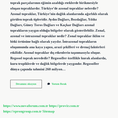
toprak parçalarının eğimin azaldığı eteklerde birikmesiyle
oluşan topraklardır. Türkiye’de azonal topraklar nelerdir?
Azonal topraklar, Türkiye’nin dağlık alanlarında ağırlıklı olarak
görülen toprak tipleridir. Aydın Dağları, Bozdağlar, Yıldız
Dağları, Güney Toros Dağları ve Kaçkar Dağları azonal
toprakların yaygın olduğu bölgeler olarak gösterilebilir. Zonal,
azonal ve intrazonal topraklar nedir? Zonal topraklar iklim ve
bitki örtüsüne bağlı olarak yayılır. İntrazonal toprakların
oluşumunda ana kaya yapısı, arazi şekilleri ve drenaj faktörleri
etkilidir. Azonal topraklar dış etkenlerin taşınmasıyla oluşur.
Regosol toprak nerededir? Regosoller özellikle kurak alanlarda,
kuru tropiklerde ve dağlık bölgelerde yaygındır. Regosoller
dünya çapında tahmini 260 milyon…
Litosol
Devamını okuyun
Yorum Bırak
Toprak
Azonal
Mi
https://www.novaforum.com.tr
https://provir.com.tr
https://eprongroup.com.tr
Sitemap