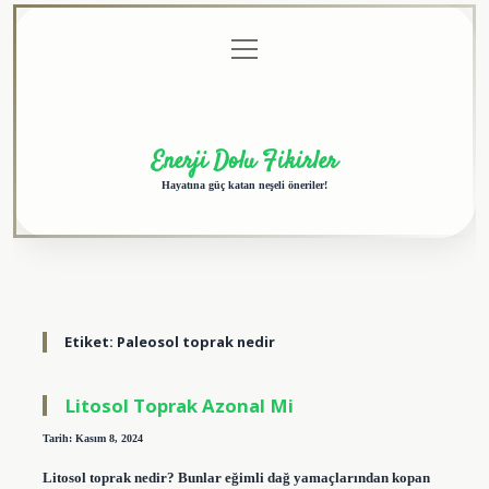
menüyü
Anasayfa
Gizlilik
Yasal
Hakkımızda
aç
Politikası
Uyarı
Enerji Dolu Fikirler
Hayatına güç katan neşeli öneriler!
Etiket:
Paleosol toprak nedir
Litosol Toprak Azonal Mi
Tarih: Kasım 8, 2024
Litosol toprak nedir? Bunlar eğimli dağ yamaçlarından kopan