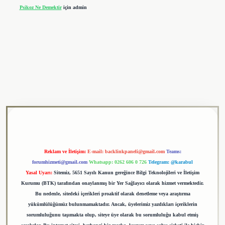
Psikoz Ne Demektir
için
admin
adresi
tulipbet
Reklam ve İletişim:
E-mail:
backlinkpaneli@gmail.com
Teams:
forumhizmeti@gmail.com
Whatsapp: 0262 606 0 726
Telegram: @karabul
Yasal Uyarı:
Sitemiz, 5651 Sayılı Kanun gereğince Bilgi Teknolojileri ve İletişim
Kurumu (BTK) tarafından onaylanmış bir Yer Sağlayıcı olarak hizmet vermektedir.
Bu nedenle, sitedeki içerikleri proaktif olarak denetleme veya araştırma
yükümlülüğümüz bulunmamaktadır. Ancak, üyelerimiz yazdıkları içeriklerin
sorumluluğunu taşımakta olup, siteye üye olarak bu sorumluluğu kabul etmiş