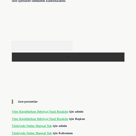
süre içerisinde sitemizden kaldırılacaktır.
Arama
Son yorumlar
Vites Küçültürken Debriyaj Nasıl Bırakılır
için
admin
Vites Küçültürken Debriyaj Nasıl Bırakılır
için
Başkan
Türkiyede Neden Mareşal Yok
için
admin
Türkiyede Neden Mareşal Yok
için
Kahraman