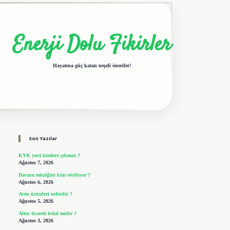
Enerji Dolu Fikirler
Hayatına güç katan neşeli öneriler!
Sidebar
elexbet giriş adresi
tulipbet
Son Yazılar
KYK yurt kimlere çıkmaz ?
Ağustos 7, 2026
Davaro müziğini kim söylüyor ?
Ağustos 6, 2026
Aven ürünleri nelerdir ?
Ağustos 5, 2026
Altın ticareti helal midir ?
Ağustos 3, 2026