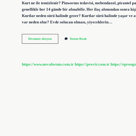
Kurt ne ile temizlenir? Pinworms tedavisi, mebendazol, pirantel p
genellikle her 14 günde bir alınabilir. Her ilaç alımından sonra kiş
Kurtlar neden sürü halinde gezer? Kurtlar sürü halinde yaşar ve av
var neden olur? Evde solucan olması, yiyeceklerin…
Kurt
Devamını okuyun
Yorum Bırak
Gördüğünde
Ne
Yapmalı
https://www.novaforum.com.tr
https://provir.com.tr
https://eprong