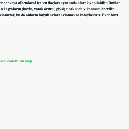
amoat veya albendazol içeren ilaçları aynı anda alarak yapılabilir. Bunlar
isel eşyaların (havlu, yatak örtüsü, giysi) sıcak suda yıkanması önerilir.
lanırlar, bu da onların büyük avları avlamasını kolaylaştırır. Evde kurt
roup.com.tr
Sitemap