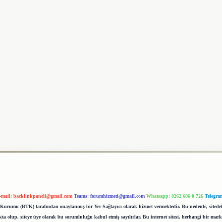
-mail:
backlinkpaneli@gmail.com
Teams:
forumhizmeti@gmail.com
Whatsapp: 0262 606 0 726
Telegra
im Kurumu (BTK) tarafından onaylanmış bir Yer Sağlayıcı olarak hizmet vermektedir. Bu nedenle, sited
 olup, siteye üye olarak bu sorumluluğu kabul etmiş sayılırlar. Bu internet sitesi, herhangi bir mark