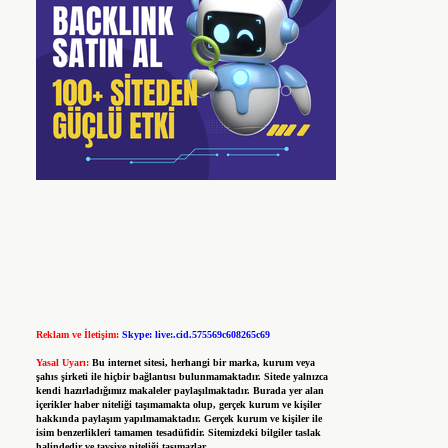
Reklam ve İletişim:
Skype: live:.cid.575569c608265c69
Yasal Uyarı:
Bu internet sitesi, herhangi bir marka, kurum veya
şahıs şirketi ile hiçbir bağlantısı bulunmamaktadır. Sitede yalnızca
kendi hazırladığımız makaleler paylaşılmaktadır. Burada yer alan
içerikler haber niteliği taşımamakta olup, gerçek kurum ve kişiler
hakkında paylaşım yapılmamaktadır. Gerçek kurum ve kişiler ile
isim benzerlikleri tamamen tesadüfidir. Sitemizdeki bilgiler taslak
halindedir ve tavsiye niteliği taşımazlar.