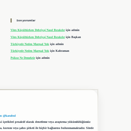
Son yorumlar
Vites Küçültürken Debriyaj Nasıl Bırakılır
için
admin
Vites Küçültürken Debriyaj Nasıl Bırakılır
için
Başkan
Türkiyede Neden Mareşal Yok
için
admin
Türkiyede Neden Mareşal Yok
için
Kahraman
Psikoz Ne Demektir
için
admin
m: @karabul
eki içerikleri proaktif olarak denetleme veya araştırma yükümlülüğümüz
a, kurum veya şahıs şirketi ile hiçbir bağlantısı bulunmamaktadır. Sitede