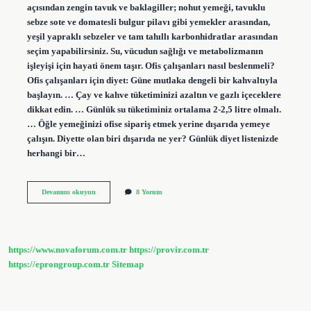
açısından zengin tavuk ve baklagiller; nohut yemeği, tavuklu
sebze sote ve domatesli bulgur pilavı gibi yemekler arasından,
yeşil yapraklı sebzeler ve tam tahıllı karbonhidratlar arasından
seçim yapabilirsiniz. Su, vücudun sağlığı ve metabolizmanın
işleyişi için hayati önem taşır. Ofis çalışanları nasıl beslenmeli?
Ofis çalışanları için diyet: Güne mutlaka dengeli bir kahvaltıyla
başlayın. … Çay ve kahve tüketiminizi azaltın ve gazlı içeceklere
dikkat edin. … Günlük su tüketiminiz ortalama 2-2,5 litre olmalı.
… Öğle yemeğinizi ofise sipariş etmek yerine dışarıda yemeye
çalışın. Diyette olan biri dışarıda ne yer? Günlük diyet listenizde
herhangi bir…
Diyette
Devamını okuyun
8 Yorum
Ofiste
Ne
Yenir
https://www.novaforum.com.tr
https://provir.com.tr
https://eprongroup.com.tr
Sitemap