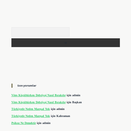
Arama
Son yorumlar
Vites Küçültürken Debriyaj Nasıl Bırakılır
için
admin
Vites Küçültürken Debriyaj Nasıl Bırakılır
için
Başkan
Türkiyede Neden Mareşal Yok
için
admin
Türkiyede Neden Mareşal Yok
için
Kahraman
Psikoz Ne Demektir
için
admin