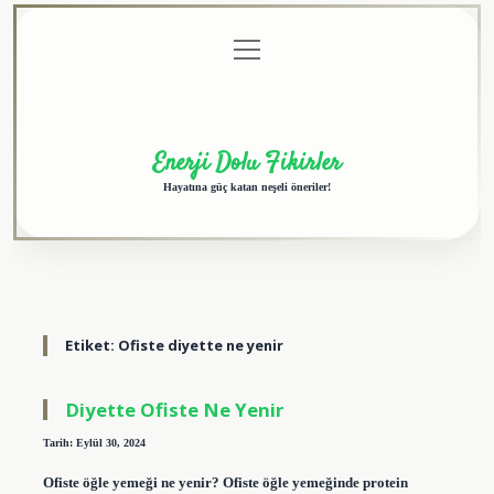
menüyü
Anasayfa
Gizlilik
Yasal
Hakkımızda
aç
Politikası
Uyarı
Enerji Dolu Fikirler
Hayatına güç katan neşeli öneriler!
Etiket:
Ofiste diyette ne yenir
Diyette Ofiste Ne Yenir
Tarih: Eylül 30, 2024
Ofiste öğle yemeği ne yenir? Ofiste öğle yemeğinde protein