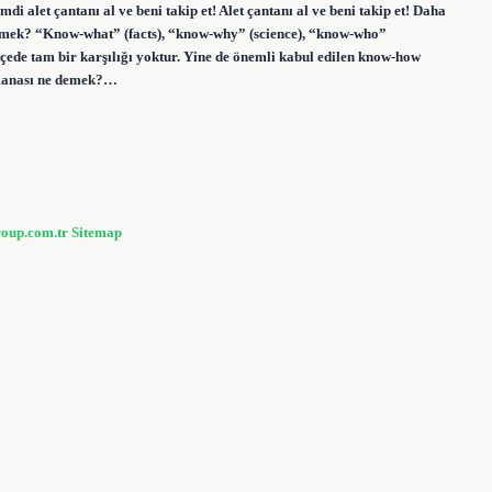
let çantanı al ve beni takip et! Alet çantanı al ve beni takip et! Daha
emek? “Know-what” (facts), “know-why” (science), “know-who”
çede tam bir karşılığı yoktur. Yine de önemli kabul edilen know-how
 manası ne demek?…
roup.com.tr
Sitemap