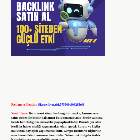
Reklam ve İletişim:
Skype: live:.cid.575569c608265c69
Yasal Uyarı:
Bu internet sitesi, herhangi bir marka, kurum veya
şahıs şirketi ile hiçbir bağlantısı bulunmamaktadır. Sitede yalnızca
kendi hazırladığımız makaleler paylaşılmaktadır. Burada yer alan
içerikler haber niteliği taşımamakta olup, gerçek kurum ve kişiler
hakkında paylaşım yapılmamaktadır. Gerçek kurum ve kişiler ile
isim benzerlikleri tamamen tesadüfidir. Sitemizdeki bilgiler taslak
halindedir ve tavsiye niteliği taşımazlar.