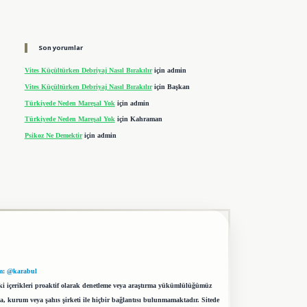
Son yorumlar
Vites Küçültürken Debriyaj Nasıl Bırakılır
için
admin
Vites Küçültürken Debriyaj Nasıl Bırakılır
için
Başkan
Türkiyede Neden Mareşal Yok
için
admin
Türkiyede Neden Mareşal Yok
için
Kahraman
Psikoz Ne Demektir
için
admin
m: @karabul
eki içerikleri proaktif olarak denetleme veya araştırma yükümlülüğümüz
a, kurum veya şahıs şirketi ile hiçbir bağlantısı bulunmamaktadır. Sitede