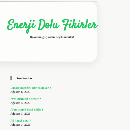
Enerji Dolu Fikirler
Hayatına güç katan neşeli öneriler!
Sidebar
elexbet giriş adresi
tulipbet
Son Yazılar
Davaro müziğini kim söylüyor ?
Ağustos 6, 2026
Aven ürünleri nelerdir ?
Ağustos 5, 2026
Altın ticareti helal midir ?
Ağustos 3, 2026
A5 hangi nota ?
Ağustos 3, 2026