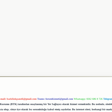
-mail:
backlinkpaneli@gmail.com
Teams:
forumhizmeti@gmail.com
Whatsapp: 0262 606 0 726
Telegra
im Kurumu (BTK) tarafından onaylanmış bir Yer Sağlayıcı olarak hizmet vermektedir. Bu nedenle, sited
 olup, siteye üye olarak bu sorumluluğu kabul etmiş sayılırlar. Bu internet sitesi, herhangi bir mark