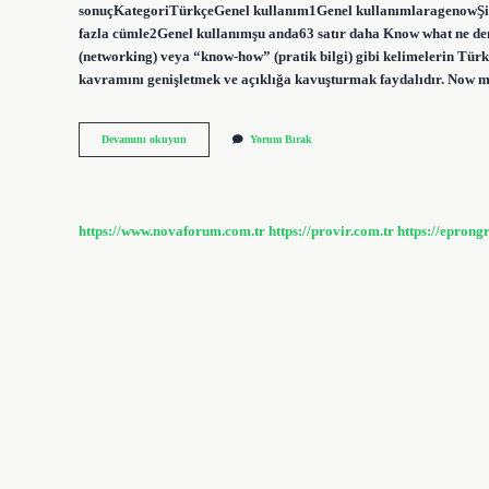
sonuçKategoriTürkçeGenel kullanım1Genel kullanımlaragenowŞimdi a
fazla cümle2Genel kullanımşu anda63 satır daha Know what ne d
(networking) veya “know-how” (pratik bilgi) gibi kelimelerin Türk
kavramını genişletmek ve açıklığa kavuşturmak faydalıdır. Now
Now
Devamını okuyun
Yorum Bırak
What
Ne
Demek
https://www.novaforum.com.tr
https://provir.com.tr
https://eprong