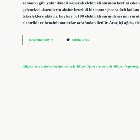
zamanki gibi yakıt ikmali yaparak elektrikli sürüşün keyfini çık
geleneksel sistemlerin aksine benzinli bir motor jeneratörü kullanır
tekerleklere aktarır, böylece %100 elektrikli sürüş deneyimi yarat
elektrikli ve benzinli motorlar tarafından iletilir. Araç içi ağda, 
Nissan
Devamını okuyun
Yorum Bırak
Qashqai
E-
Power
Batarya
Var
https://www.novaforum.com.tr
https://provir.com.tr
https://eprong
Mı