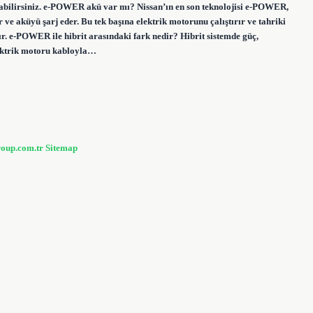
arabilirsiniz. e-POWER akü var mı? Nissan’ın en son teknolojisi e-POWER,
 ve aküyü şarj eder. Bu tek başına elektrik motorunu çalıştırır ve tahriki
ır. e-POWER ile hibrit arasındaki fark nedir? Hibrit sistemde güç,
elektrik motoru kabloyla…
roup.com.tr
Sitemap