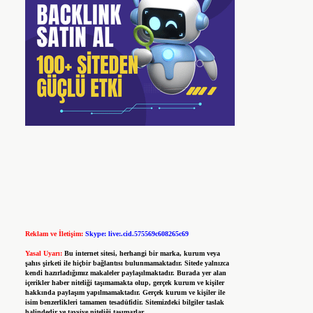
Reklam ve İletişim:
Skype: live:.cid.575569c608265c69
Yasal Uyarı:
Bu internet sitesi, herhangi bir marka, kurum veya
şahıs şirketi ile hiçbir bağlantısı bulunmamaktadır. Sitede yalnızca
kendi hazırladığımız makaleler paylaşılmaktadır. Burada yer alan
içerikler haber niteliği taşımamakta olup, gerçek kurum ve kişiler
hakkında paylaşım yapılmamaktadır. Gerçek kurum ve kişiler ile
isim benzerlikleri tamamen tesadüfidir. Sitemizdeki bilgiler taslak
halindedir ve tavsiye niteliği taşımazlar.