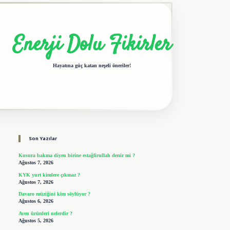
Enerji Dolu Fikirler
Hayatına güç katan neşeli öneriler!
Sidebar
elexbet giriş adresi
tulipbet
Son Yazılar
Kusura bakma diyen birine estağfirullah denir mi ?
Ağustos 7, 2026
KYK yurt kimlere çıkmaz ?
Ağustos 7, 2026
Davaro müziğini kim söylüyor ?
Ağustos 6, 2026
Aven ürünleri nelerdir ?
Ağustos 5, 2026