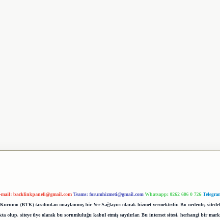
-mail:
backlinkpaneli@gmail.com
Teams:
forumhizmeti@gmail.com
Whatsapp: 0262 606 0 726
Telegra
im Kurumu (BTK) tarafından onaylanmış bir Yer Sağlayıcı olarak hizmet vermektedir. Bu nedenle, sited
 olup, siteye üye olarak bu sorumluluğu kabul etmiş sayılırlar. Bu internet sitesi, herhangi bir mark