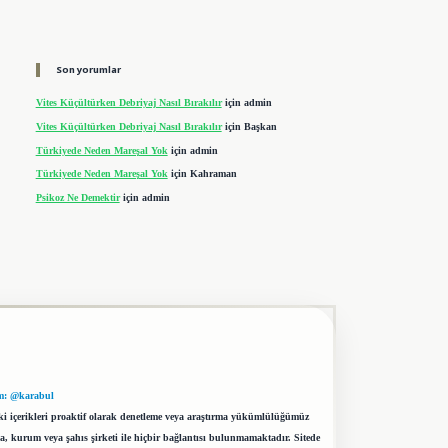
Son yorumlar
Vites Küçültürken Debriyaj Nasıl Bırakılır
için
admin
Vites Küçültürken Debriyaj Nasıl Bırakılır
için
Başkan
Türkiyede Neden Mareşal Yok
için
admin
Türkiyede Neden Mareşal Yok
için
Kahraman
Psikoz Ne Demektir
için
admin
m: @karabul
eki içerikleri proaktif olarak denetleme veya araştırma yükümlülüğümüz
a, kurum veya şahıs şirketi ile hiçbir bağlantısı bulunmamaktadır. Sitede