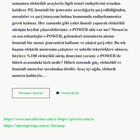
tamamen elektrikli araçlarla ilgili temel endişelerini ortadan
kaldırır. Pil, benzinli bir jeneratör aracılığıyla şarj edildiğinden,
mesafeler ve şarj istasyonu bulma konusunda endişelenmenize
gerek kalmaz. Her zamanki gibi yakıt ikmali yaparak elektrikli
sürüşün keyfini çıkarabilirsiniz. e-POWER akü var mı? Nissan’ın
en son teknolojisi e-POWER, geleneksel sistemlerin aksine
benzinli bir motor jeneratörü kullanır ve aküyü şarj eder. Bu tek
başına elektrik motorunu çalıştırır ve tahriki tekerleklere aktarır,
böylece %100 elektrikli sürüş deneyimi yaratır. e-POWER ile
hibrit arasındaki fark nedir? Hibrit sistemde güç, elektrikli ve
benzinli motorlar tarafından iletilir. Araç içi ağda, elektrik
motoru kabloyla…
Nissan
Devamını okuyun
Yorum Bırak
Qashqai
E-
Power
Batarya
Var
https://www.novaforum.com.tr
https://provir.com.tr
Mı
https://eprongroup.com.tr
Sitemap