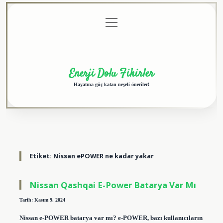
menüyü
Anasayfa
Gizlilik
Yasal
Hakkımızda
aç
Politikası
Uyarı
Enerji Dolu Fikirler
Hayatına güç katan neşeli öneriler!
Etiket:
Nissan ePOWER ne kadar yakar
Nissan Qashqai E-Power Batarya Var Mı
Tarih: Kasım 9, 2024
Nissan e-POWER batarya var mı? e-POWER, bazı kullanıcıların