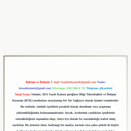
esi
tulipbet
Reklam ve İletişim:
E-mail:
backlinkpaneli@gmail.com
Teams:
forumhizmeti@gmail.com
Whatsapp: 0262 606 0 726
Telegram: @karabul
Yasal Uyarı:
Sitemiz, 5651 Sayılı Kanun gereğince Bilgi Teknolojileri ve İletişim
Kurumu (BTK) tarafından onaylanmış bir Yer Sağlayıcı olarak hizmet vermektedir.
Bu nedenle, sitedeki içerikleri proaktif olarak denetleme veya araştırma
yükümlülüğümüz bulunmamaktadır. Ancak, üyelerimiz yazdıkları içeriklerin
sorumluluğunu taşımakta olup, siteye üye olarak bu sorumluluğu kabul etmiş
sayılırlar. Bu internet sitesi, herhangi bir marka, kurum veya şahıs şirketi ile hiçbir