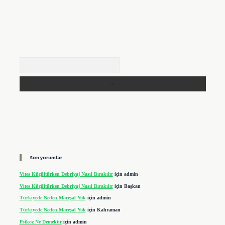
Arama
Son yorumlar
Vites Küçültürken Debriyaj Nasıl Bırakılır
için
admin
Vites Küçültürken Debriyaj Nasıl Bırakılır
için
Başkan
Türkiyede Neden Mareşal Yok
için
admin
Türkiyede Neden Mareşal Yok
için
Kahraman
Psikoz Ne Demektir
için
admin