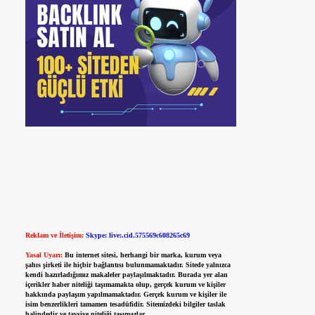
Reklam ve İletişim:
Skype: live:.cid.575569c608265c69
Yasal Uyarı:
Bu internet sitesi, herhangi bir marka, kurum veya
şahıs şirketi ile hiçbir bağlantısı bulunmamaktadır. Sitede yalnızca
kendi hazırladığımız makaleler paylaşılmaktadır. Burada yer alan
içerikler haber niteliği taşımamakta olup, gerçek kurum ve kişiler
hakkında paylaşım yapılmamaktadır. Gerçek kurum ve kişiler ile
isim benzerlikleri tamamen tesadüfidir. Sitemizdeki bilgiler taslak
halindedir ve tavsiye niteliği taşımazlar.