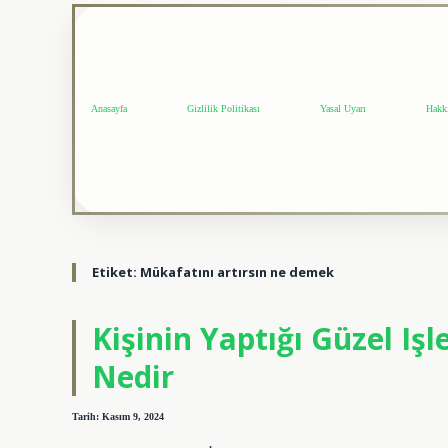
Anasayfa
Gizlilik Politikası
Yasal Uyarı
Hakk
Etiket:
Mükafatını artırsın ne demek
Kişinin Yaptığı Güzel Işl
Nedir
Tarih: Kasım 9, 2024