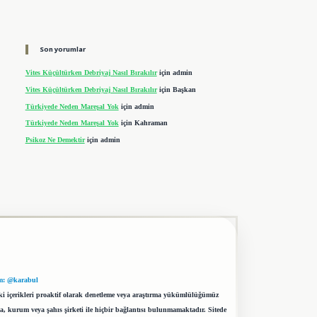
Son yorumlar
Vites Küçültürken Debriyaj Nasıl Bırakılır
için
admin
Vites Küçültürken Debriyaj Nasıl Bırakılır
için
Başkan
Türkiyede Neden Mareşal Yok
için
admin
Türkiyede Neden Mareşal Yok
için
Kahraman
Psikoz Ne Demektir
için
admin
m: @karabul
eki içerikleri proaktif olarak denetleme veya araştırma yükümlülüğümüz
a, kurum veya şahıs şirketi ile hiçbir bağlantısı bulunmamaktadır. Sitede