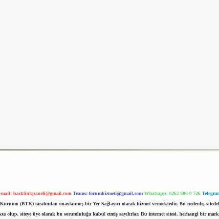
-mail:
backlinkpaneli@gmail.com
Teams:
forumhizmeti@gmail.com
Whatsapp: 0262 606 0 726
Telegra
im Kurumu (BTK) tarafından onaylanmış bir Yer Sağlayıcı olarak hizmet vermektedir. Bu nedenle, sited
 olup, siteye üye olarak bu sorumluluğu kabul etmiş sayılırlar. Bu internet sitesi, herhangi bir mark