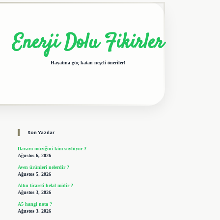
Enerji Dolu Fikirler
Hayatına güç katan neşeli öneriler!
Sidebar
elexbet giriş adresi
tulipbet
Son Yazılar
Davaro müziğini kim söylüyor ?
Ağustos 6, 2026
Aven ürünleri nelerdir ?
Ağustos 5, 2026
Altın ticareti helal midir ?
Ağustos 3, 2026
A5 hangi nota ?
Ağustos 3, 2026