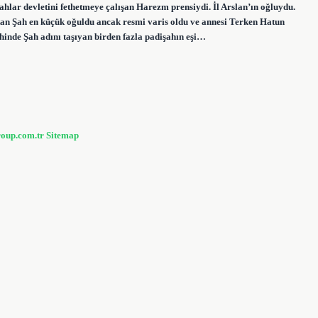
lar devletini fethetmeye çalışan Harezm prensiydi. İl Arslan’ın oğluydu.
ultan Şah en küçük oğuldu ancak resmi varis oldu ve annesi Terken Hatun
hinde Şah adını taşıyan birden fazla padişahın eşi…
roup.com.tr
Sitemap