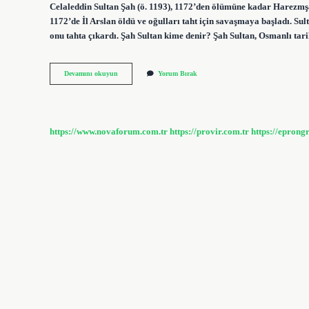
Celaleddin Sultan Şah (ö. 1193), 1172’den ölümüne kadar Harezmşah
1172’de İl Arslan öldü ve oğulları taht için savaşmaya başladı. S
onu tahta çıkardı. Şah Sultan kime denir? Şah Sultan, Osmanlı tari
Şah
Devamını okuyun
Yorum Bırak
Sultan
Kimin
Kızıdır
https://www.novaforum.com.tr
https://provir.com.tr
https://eprong