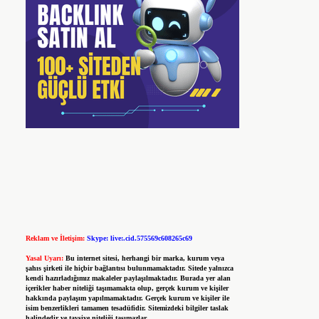
Reklam ve İletişim:
Skype: live:.cid.575569c608265c69
Yasal Uyarı:
Bu internet sitesi, herhangi bir marka, kurum veya
şahıs şirketi ile hiçbir bağlantısı bulunmamaktadır. Sitede yalnızca
kendi hazırladığımız makaleler paylaşılmaktadır. Burada yer alan
içerikler haber niteliği taşımamakta olup, gerçek kurum ve kişiler
hakkında paylaşım yapılmamaktadır. Gerçek kurum ve kişiler ile
isim benzerlikleri tamamen tesadüfidir. Sitemizdeki bilgiler taslak
halindedir ve tavsiye niteliği taşımazlar.