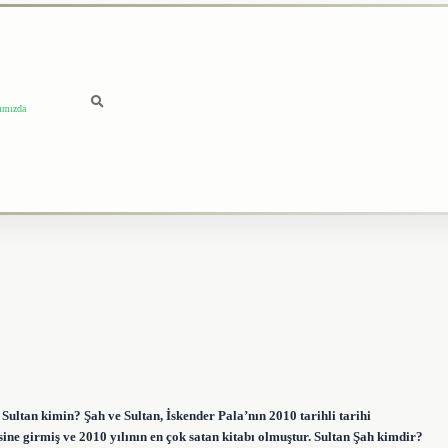
ımızda
 Sultan kimin? Şah ve Sultan, İskender Pala’nın 2010 tarihli tarihi
ne girmiş ve 2010 yılının en çok satan kitabı olmuştur. Sultan Şah kimdir?