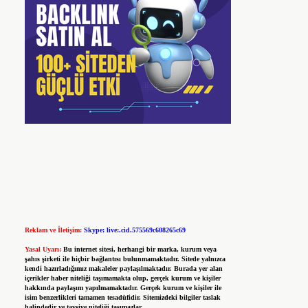
Reklam ve İletişim:
Skype: live:.cid.575569c608265c69
Yasal Uyarı:
Bu internet sitesi, herhangi bir marka, kurum veya
şahıs şirketi ile hiçbir bağlantısı bulunmamaktadır. Sitede yalnızca
kendi hazırladığımız makaleler paylaşılmaktadır. Burada yer alan
içerikler haber niteliği taşımamakta olup, gerçek kurum ve kişiler
hakkında paylaşım yapılmamaktadır. Gerçek kurum ve kişiler ile
isim benzerlikleri tamamen tesadüfidir. Sitemizdeki bilgiler taslak
halindedir ve tavsiye niteliği taşımazlar.