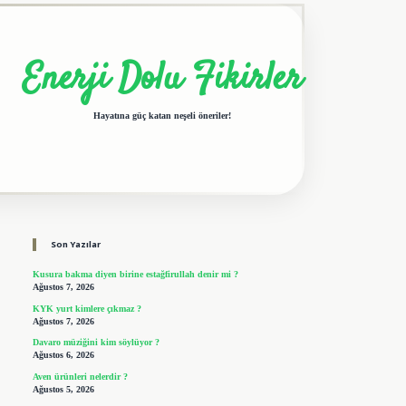
Enerji Dolu Fikirler
Hayatına güç katan neşeli öneriler!
Sidebar
elexbet giriş adresi
tulipbet
Son Yazılar
Kusura bakma diyen birine estağfirullah denir mi ?
Ağustos 7, 2026
KYK yurt kimlere çıkmaz ?
Ağustos 7, 2026
Davaro müziğini kim söylüyor ?
Ağustos 6, 2026
Aven ürünleri nelerdir ?
Ağustos 5, 2026