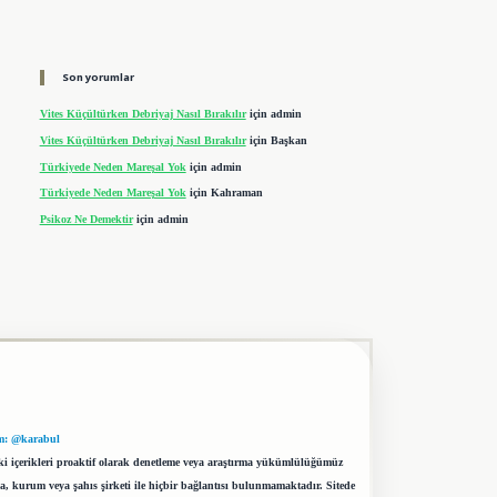
Son yorumlar
Vites Küçültürken Debriyaj Nasıl Bırakılır
için
admin
Vites Küçültürken Debriyaj Nasıl Bırakılır
için
Başkan
Türkiyede Neden Mareşal Yok
için
admin
Türkiyede Neden Mareşal Yok
için
Kahraman
Psikoz Ne Demektir
için
admin
m: @karabul
eki içerikleri proaktif olarak denetleme veya araştırma yükümlülüğümüz
a, kurum veya şahıs şirketi ile hiçbir bağlantısı bulunmamaktadır. Sitede