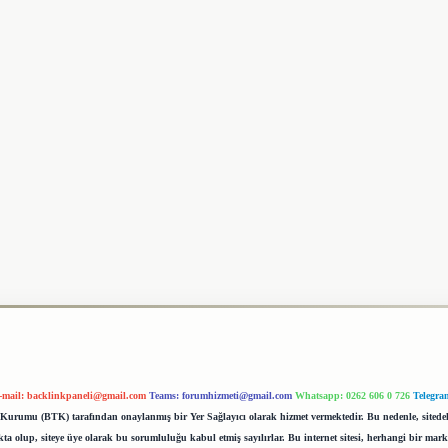
-mail:
backlinkpaneli@gmail.com
Teams:
forumhizmeti@gmail.com
Whatsapp: 0262 606 0 726
Telegra
im Kurumu (BTK) tarafından onaylanmış bir Yer Sağlayıcı olarak hizmet vermektedir. Bu nedenle, sited
 olup, siteye üye olarak bu sorumluluğu kabul etmiş sayılırlar. Bu internet sitesi, herhangi bir mark