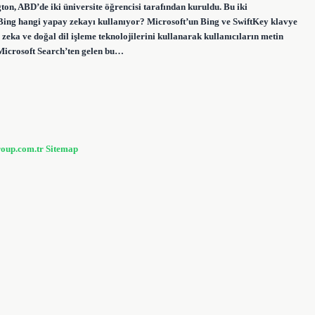
ton, ABD’de iki üniversite öğrencisi tarafından kuruldu. Bu iki
. Bing hangi yapay zekayı kullanıyor? Microsoft’un Bing ve SwiftKey klavye
 zeka ve doğal dil işleme teknolojilerini kullanarak kullanıcıların metin
Microsoft Search’ten gelen bu…
roup.com.tr
Sitemap