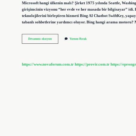
Microsoft hangi ülkenin malı? Şirket 1975 yılında Seattle, Washing
girişimcinin vizyonu “her evde ve her masada bir bilgisayar” idi
teknolojilerini birleştiren hizmeti Bing AI Chatbot SwiftKey, yapay
tabanlı sohbetlerine yardımcı oluyor. Bing hangi arama motoru? 
Microsoft
Devamını okuyun
Yorum Bırak
Bing
Hangi
Ülkenin
https://www.novaforum.com.tr
https://provir.com.tr
https://eprong