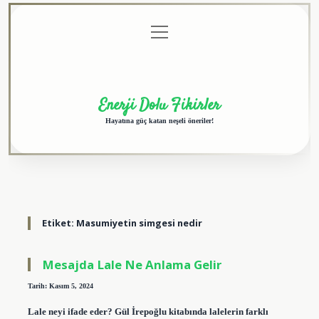
menüyü
Anasayfa
Gizlilik
Yasal
Hakkımızda
aç
Politikası
Uyarı
Enerji Dolu Fikirler
Hayatına güç katan neşeli öneriler!
Etiket:
Masumiyetin simgesi nedir
Mesajda Lale Ne Anlama Gelir
Tarih: Kasım 5, 2024
Lale neyi ifade eder? Gül İrepoğlu kitabında lalelerin farklı