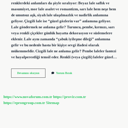
renklerdeki anlamları da şöyle sıralıyor: Beyaz lale saflık ve
masumiyet, mor lale asalet ve romantizm, sarı lale hem neşe hem
de umutsuz aşk, siyah lale ulaşılmazlık ve nadirlik anlamına
geliyor. Çizgili lale ise “güzel gözlerin var” anlamına geliyor.
Lale göndermek ne anlama gelir? Turuncu, pembe, kırmızı, sarı
veya renkli çiçekler günlük hayatta dekorasyon ve süslemelere
eklenir. Lale aynı zamanda “çabuk iyileşme dileği” anlamına
gelir ve bu nedenle hasta bir kişiye sevgi ifadesi olarak
mükemmeldir. Cizgili lale ne anlama gelir? Pembe laleler fantezi
ve hayalperestliği temsil eder. Renkli (veya çizgili) laleler güzel…
Mesajda
Devamını okuyun
Yorum Bırak
Lale
Ne
Anlama
Gelir
https://www.novaforum.com.tr
https://provir.com.tr
https://eprongroup.com.tr
Sitemap