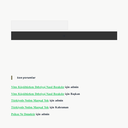
Arama
Son yorumlar
Vites Küçültürken Debriyaj Nasıl Bırakılır
için
admin
Vites Küçültürken Debriyaj Nasıl Bırakılır
için
Başkan
Türkiyede Neden Mareşal Yok
için
admin
Türkiyede Neden Mareşal Yok
için
Kahraman
Psikoz Ne Demektir
için
admin