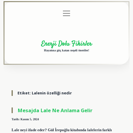
menüyü
Anasayfa
Gizlilik
Yasal
Hakkımızda
aç
Politikası
Uyarı
Enerji Dolu Fikirler
Hayatına güç katan neşeli öneriler!
Etiket:
Lalenin özelliği nedir
Mesajda Lale Ne Anlama Gelir
Tarih: Kasım 5, 2024
Lale neyi ifade eder? Gül İrepoğlu kitabında lalelerin farklı