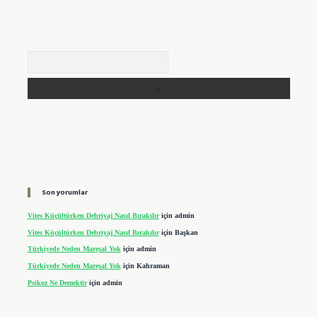
Arama
Son yorumlar
Vites Küçültürken Debriyaj Nasıl Bırakılır
için
admin
Vites Küçültürken Debriyaj Nasıl Bırakılır
için
Başkan
Türkiyede Neden Mareşal Yok
için
admin
Türkiyede Neden Mareşal Yok
için
Kahraman
Psikoz Ne Demektir
için
admin