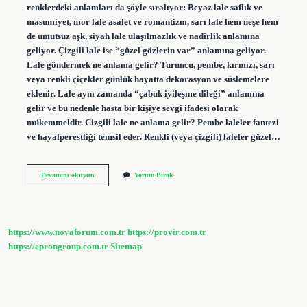
renklerdeki anlamları da şöyle sıralıyor: Beyaz lale saflık ve
masumiyet, mor lale asalet ve romantizm, sarı lale hem neşe hem
de umutsuz aşk, siyah lale ulaşılmazlık ve nadirlik anlamına
geliyor. Çizgili lale ise “güzel gözlerin var” anlamına geliyor.
Lale göndermek ne anlama gelir? Turuncu, pembe, kırmızı, sarı
veya renkli çiçekler günlük hayatta dekorasyon ve süslemelere
eklenir. Lale aynı zamanda “çabuk iyileşme dileği” anlamına
gelir ve bu nedenle hasta bir kişiye sevgi ifadesi olarak
mükemmeldir. Cizgili lale ne anlama gelir? Pembe laleler fantezi
ve hayalperestliği temsil eder. Renkli (veya çizgili) laleler güzel…
Mesajda
Devamını okuyun
Yorum Bırak
Lale
Ne
Anlama
Gelir
https://www.novaforum.com.tr
https://provir.com.tr
https://eprongroup.com.tr
Sitemap