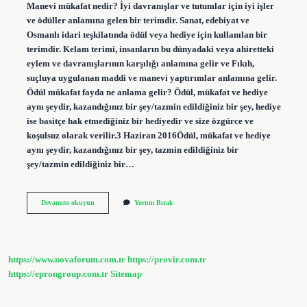
Manevi mükafat nedir? İyi davranışlar ve tutumlar için iyi işler
ve ödüller anlamına gelen bir terimdir. Sanat, edebiyat ve
Osmanlı idari teşkilatında ödül veya hediye için kullanılan bir
terimdir. Kelam terimi, insanların bu dünyadaki veya ahiretteki
eylem ve davranışlarının karşılığı anlamına gelir ve Fıkıh,
suçluya uygulanan maddi ve manevi yaptırımlar anlamına gelir.
Ödül mükafat fayda ne anlama gelir? Ödül, mükafat ve hediye
aynı şeydir, kazandığınız bir şey/tazmin edildiğiniz bir şey, hediye
ise basitçe hak etmediğiniz bir hediyedir ve size özgürce ve
koşulsuz olarak verilir.3 Haziran 2016Ödül, mükafat ve hediye
aynı şeydir, kazandığınız bir şey, tazmin edildiğiniz bir
şey/tazmin edildiğiniz bir…
Kişinin
Devamını okuyun
Yorum Bırak
Yaptığı
Güzel
Işler
Karşılığı
Aldığı
https://www.novaforum.com.tr
https://provir.com.tr
Mükafat
Nedir
https://eprongroup.com.tr
Sitemap