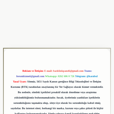
ulipbet
Reklam ve İletişim:
E-mail:
backlinkpaneli@gmail.com
Teams:
forumhizmeti@gmail.com
Whatsapp: 0262 606 0 726
Telegram: @karabul
Yasal Uyarı:
Sitemiz, 5651 Sayılı Kanun gereğince Bilgi Teknolojileri ve İletişim
Kurumu (BTK) tarafından onaylanmış bir Yer Sağlayıcı olarak hizmet vermektedir.
Bu nedenle, sitedeki içerikleri proaktif olarak denetleme veya araştırma
yükümlülüğümüz bulunmamaktadır. Ancak, üyelerimiz yazdıkları içeriklerin
sorumluluğunu taşımakta olup, siteye üye olarak bu sorumluluğu kabul etmiş
sayılırlar. Bu internet sitesi, herhangi bir marka, kurum veya şahıs şirketi ile hiçbir
bağlantısı bulunmamaktadır. Sitede yalnızca kendi hazırladığımız makaleler