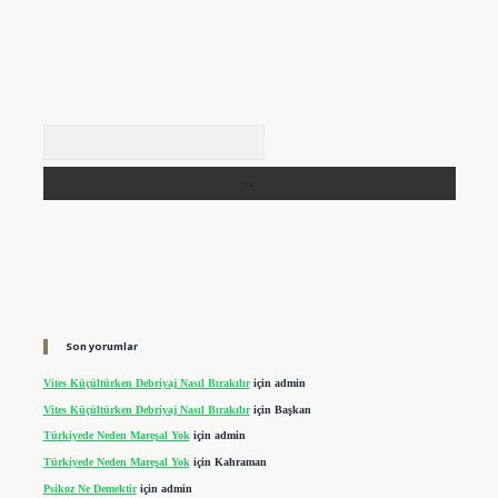
Arama
Son yorumlar
Vites Küçültürken Debriyaj Nasıl Bırakılır
için
admin
Vites Küçültürken Debriyaj Nasıl Bırakılır
için
Başkan
Türkiyede Neden Mareşal Yok
için
admin
Türkiyede Neden Mareşal Yok
için
Kahraman
Psikoz Ne Demektir
için
admin