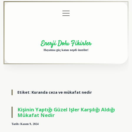
menüyü
Anasayfa
Gizlilik
Yasal
Hakkımızda
aç
Politikası
Uyarı
Enerji Dolu Fikirler
Hayatına güç katan neşeli öneriler!
Etiket:
Kuranda ceza ve mükafat nedir
Kişinin Yaptığı Güzel Işler Karşılığı Aldığı
Mükafat Nedir
Tarih: Kasım 9, 2024