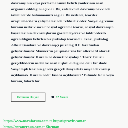
davranışının veya performansının belirli yönlerinin nasıl
organize edildiğini açıklar. Bu, entelektüel davranış hakkında
tahminlerde bulunmamızı sağlar. Bu nedenle, teoriler
araştırmacılara çalışmalarında rehberlik eder. Sosyal öğrenme
kuramı nedir kısaca? Sosyal öğrenme teorisi, sosyal davranışın
başkalarının davranışlarını gözlemleyerek ve taklit ederek
öğrenildiğini belirten bir psikoloji teorisidir. Teori, psikolog
Albert Bandura ve davranışçı psikolog B.F. tarafından
geliştirilmiştir. Skinner’ın çalışmalarına bir alternatif olarak
geliştirilmiştir. Kuram ne demek Sosyoloji? Teori: Belirli
gerçekliklerin neden ve nasıl ilişkili olduğuna dair bir ifade.
Sosyolojik teorinin görevi gerçek dünyadaki sosyal davranışı
açıklamak. Kuram nedir kısaca açıklayınız? Bilimde teori veya
kuram, tutarlı bir…
Sosyal
Devamını okuyun
12 Yorum
Kuram
Ne
Demek
https://www.novaforum.com.tr
https://provir.com.tr
https://eprongroup.com.tr
Sitemap