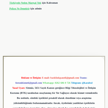
Türkiyede Neden Mareşal Yok
için
Kahraman
Psikoz Ne Demektir
için
admin
i
tulipbet
Reklam ve İletişim:
E-mail:
backlinkpaneli@gmail.com
Teams:
forumhizmeti@gmail.com
Whatsapp: 0262 606 0 726
Telegram: @karabul
Yasal Uyarı:
Sitemiz, 5651 Sayılı Kanun gereğince Bilgi Teknolojileri ve İletişim
Kurumu (BTK) tarafından onaylanmış bir Yer Sağlayıcı olarak hizmet vermektedir.
Bu nedenle, sitedeki içerikleri proaktif olarak denetleme veya araştırma
yükümlülüğümüz bulunmamaktadır. Ancak, üyelerimiz yazdıkları içeriklerin