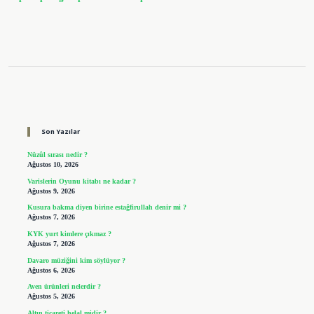
Sidebar
Son Yazılar
Nüzûl sırası nedir ?
Ağustos 10, 2026
Varislerin Oyunu kitabı ne kadar ?
Ağustos 9, 2026
Kusura bakma diyen birine estağfirullah denir mi ?
Ağustos 7, 2026
KYK yurt kimlere çıkmaz ?
Ağustos 7, 2026
Davaro müziğini kim söylüyor ?
Ağustos 6, 2026
Aven ürünleri nelerdir ?
Ağustos 5, 2026
Altın ticareti helal midir ?