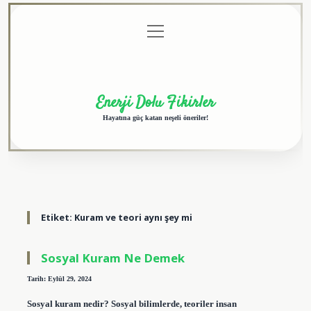
menüyü
Anasayfa
Gizlilik
Yasal
Hakkımızda
aç
Politikası
Uyarı
Enerji Dolu Fikirler
Hayatına güç katan neşeli öneriler!
Etiket:
Kuram ve teori aynı şey mi
Sosyal Kuram Ne Demek
Tarih: Eylül 29, 2024
Sosyal kuram nedir? Sosyal bilimlerde, teoriler insan