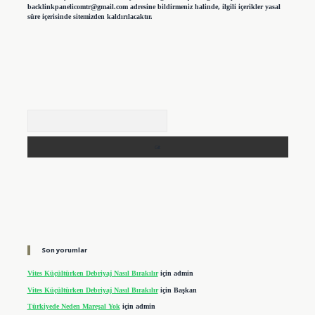
backlinkpanelicomtr@gmail.com
adresine bildirmeniz halinde, ilgili içerikler yasal
süre içerisinde sitemizden kaldırılacaktır.
Arama
Son yorumlar
Vites Küçültürken Debriyaj Nasıl Bırakılır
için
admin
Vites Küçültürken Debriyaj Nasıl Bırakılır
için
Başkan
Türkiyede Neden Mareşal Yok
için
admin