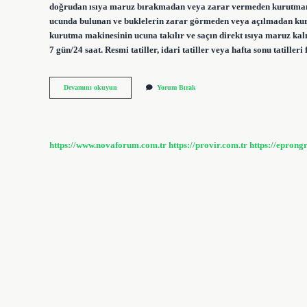
doğrudan ısıya maruz bırakmadan veya zarar vermeden kurutmanızı
ucunda bulunan ve buklelerin zarar görmeden veya açılmadan kuru
kurutma makinesinin ucuna takılır ve saçın direkt ısıya maruz ka
7 gün/24 saat. Resmi tatiller, idari tatiller veya hafta sonu tatiller
Vigo
Devamını okuyun
Yorum Bırak
Saç
Nedir
https://www.novaforum.com.tr
https://provir.com.tr
https://eprong