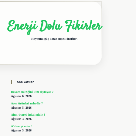
Enerji Dolu Fikirler
Hayatına güç katan neşeli öneriler!
Sidebar
elexbet giriş adresi
tulipbet
Son Yazılar
Davaro müziğini kim söylüyor ?
Ağustos 6, 2026
Aven ürünleri nelerdir ?
Ağustos 5, 2026
Altın ticareti helal midir ?
Ağustos 3, 2026
A5 hangi nota ?
Ağustos 3, 2026