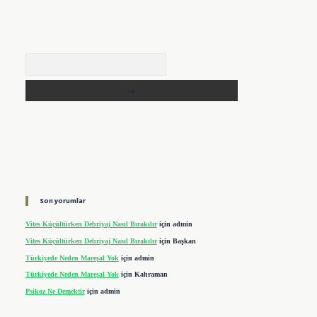
Arama
Son yorumlar
Vites Küçültürken Debriyaj Nasıl Bırakılır
için
admin
Vites Küçültürken Debriyaj Nasıl Bırakılır
için
Başkan
Türkiyede Neden Mareşal Yok
için
admin
Türkiyede Neden Mareşal Yok
için
Kahraman
Psikoz Ne Demektir
için
admin