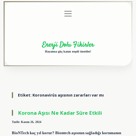
menüyü
Anasayfa
Gizlilik
Yasal
Hakkımızda
aç
Politikası
Uyarı
Enerji Dolu Fikirler
Hayatına güç katan neşeli öneriler!
Etiket:
Koronavirüs aşısının zararları var mı
Korona Aşısı Ne Kadar Süre Etkili
Tarih: Kasım 26, 2024
BioNTech kaç yıl korur? Biontech aşısının sağladığı korumanın