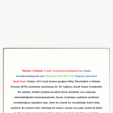
ulipbet
Reklam ve İletişim:
E-mail:
backlinkpaneli@gmail.com
Teams:
forumhizmeti@gmail.com
Whatsapp: 0262 606 0 726
Telegram: @karabul
Yasal Uyarı:
Sitemiz, 5651 Sayılı Kanun gereğince Bilgi Teknolojileri ve İletişim
Kurumu (BTK) tarafından onaylanmış bir Yer Sağlayıcı olarak hizmet vermektedir.
Bu nedenle, sitedeki içerikleri proaktif olarak denetleme veya araştırma
yükümlülüğümüz bulunmamaktadır. Ancak, üyelerimiz yazdıkları içeriklerin
sorumluluğunu taşımakta olup, siteye üye olarak bu sorumluluğu kabul etmiş
sayılırlar. Bu internet sitesi, herhangi bir marka, kurum veya şahıs şirketi ile hiçbir