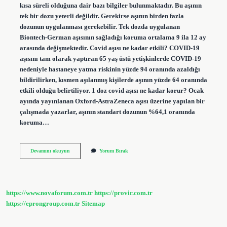
kısa süreli olduğuna dair bazı bilgiler bulunmaktadır. Bu aşının
tek bir dozu yeterli değildir. Gerekirse aşının birden fazla
dozunun uygulanması gerekebilir. Tek dozda uygulanan
Biontech-German aşısının sağladığı koruma ortalama 9 ila 12 ay
arasında değişmektedir. Covid aşısı ne kadar etkili? COVID-19
aşısını tam olarak yaptıran 65 yaş üstü yetişkinlerde COVID-19
nedeniyle hastaneye yatma riskinin yüzde 94 oranında azaldığı
bildirilirken, kısmen aşılanmış kişilerde aşının yüzde 64 oranında
etkili olduğu belirtiliyor. 1 doz covid aşısı ne kadar korur? Ocak
ayında yayınlanan Oxford-AstraZeneca aşısı üzerine yapılan bir
çalışmada yazarlar, aşının standart dozunun %64,1 oranında
koruma…
Korona
Devamını okuyun
Yorum Bırak
Aşısı
Ne
Kadar
Süre
Etkili
https://www.novaforum.com.tr
https://provir.com.tr
https://eprongroup.com.tr
Sitemap