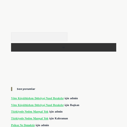
Arama
Son yorumlar
Vites Küçültürken Debriyaj Nasıl Bırakılır
için
admin
Vites Küçültürken Debriyaj Nasıl Bırakılır
için
Başkan
Türkiyede Neden Mareşal Yok
için
admin
Türkiyede Neden Mareşal Yok
için
Kahraman
Psikoz Ne Demektir
için
admin