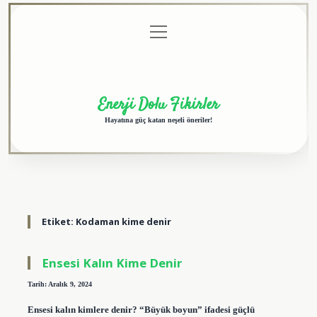
menüyü
Anasayfa
Gizlilik
Yasal
Hakkımızda
aç
Politikası
Uyarı
Enerji Dolu Fikirler
Hayatına güç katan neşeli öneriler!
Etiket:
Kodaman kime denir
Ensesi Kalın Kime Denir
Tarih: Aralık 9, 2024
Ensesi kalın kimlere denir? “Büyük boyun” ifadesi güçlü