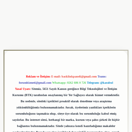
tulipbet
Reklam ve İletişim:
E-mail:
backlinkpaneli@gmail.com
Teams:
forumhizmeti@gmail.com
Whatsapp: 0262 606 0 726
Telegram: @karabul
Yasal Uyarı:
Sitemiz, 5651 Sayılı Kanun gereğince Bilgi Teknolojileri ve İletişim
Kurumu (BTK) tarafından onaylanmış bir Yer Sağlayıcı olarak hizmet vermektedir.
Bu nedenle, sitedeki içerikleri proaktif olarak denetleme veya araştırma
yükümlülüğümüz bulunmamaktadır. Ancak, üyelerimiz yazdıkları içeriklerin
sorumluluğunu taşımakta olup, siteye üye olarak bu sorumluluğu kabul etmiş
sayılırlar. Bu internet sitesi, herhangi bir marka, kurum veya şahıs şirketi ile hiçbir
bağlantısı bulunmamaktadır. Sitede yalnızca kendi hazırladığımız makaleler