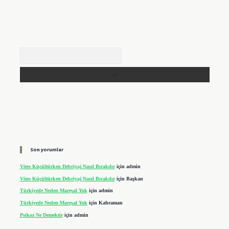
Arama
Son yorumlar
Vites Küçültürken Debriyaj Nasıl Bırakılır
için
admin
Vites Küçültürken Debriyaj Nasıl Bırakılır
için
Başkan
Türkiyede Neden Mareşal Yok
için
admin
Türkiyede Neden Mareşal Yok
için
Kahraman
Psikoz Ne Demektir
için
admin