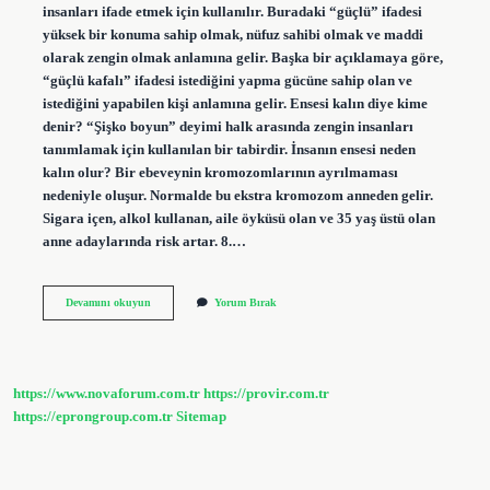
insanları ifade etmek için kullanılır. Buradaki “güçlü” ifadesi
yüksek bir konuma sahip olmak, nüfuz sahibi olmak ve maddi
olarak zengin olmak anlamına gelir. Başka bir açıklamaya göre,
“güçlü kafalı” ifadesi istediğini yapma gücüne sahip olan ve
istediğini yapabilen kişi anlamına gelir. Ensesi kalın diye kime
denir? “Şişko boyun” deyimi halk arasında zengin insanları
tanımlamak için kullanılan bir tabirdir. İnsanın ensesi neden
kalın olur? Bir ebeveynin kromozomlarının ayrılmaması
nedeniyle oluşur. Normalde bu ekstra kromozom anneden gelir.
Sigara içen, alkol kullanan, aile öyküsü olan ve 35 yaş üstü olan
anne adaylarında risk artar. 8.…
Ensesi
Devamını okuyun
Yorum Bırak
Kalın
Kime
Denir
https://www.novaforum.com.tr
https://provir.com.tr
https://eprongroup.com.tr
Sitemap