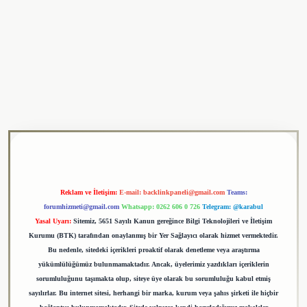
ulipbet
Reklam ve İletişim:
E-mail:
backlinkpaneli@gmail.com
Teams:
forumhizmeti@gmail.com
Whatsapp: 0262 606 0 726
Telegram: @karabul
Yasal Uyarı:
Sitemiz, 5651 Sayılı Kanun gereğince Bilgi Teknolojileri ve İletişim
Kurumu (BTK) tarafından onaylanmış bir Yer Sağlayıcı olarak hizmet vermektedir.
Bu nedenle, sitedeki içerikleri proaktif olarak denetleme veya araştırma
yükümlülüğümüz bulunmamaktadır. Ancak, üyelerimiz yazdıkları içeriklerin
sorumluluğunu taşımakta olup, siteye üye olarak bu sorumluluğu kabul etmiş
sayılırlar. Bu internet sitesi, herhangi bir marka, kurum veya şahıs şirketi ile hiçbir