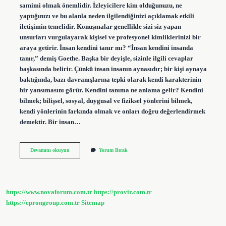
samimi olmak önemlidir. İzleyicilere kim olduğunuzu, ne
yaptığınızı ve bu alanla neden ilgilendiğinizi açıklamak etkili
iletişimin temelidir. Konuşmalar genellikle sizi siz yapan
unsurları vurgulayarak kişisel ve profesyonel kimliklerinizi bir
araya getirir. İnsan kendini tanır mı? “İnsan kendini insanda
tanır,” demiş Goethe. Başka bir deyişle, sizinle ilgili cevaplar
başkasında belirir. Çünkü insan insanın aynasıdır; bir kişi aynaya
baktığında, bazı davranışlarına tepki olarak kendi karakterinin
bir yansımasını görür. Kendini tanıma ne anlama gelir? Kendini
bilmek; bilişsel, sosyal, duygusal ve fiziksel yönlerini bilmek,
kendi yönlerinin farkında olmak ve onları doğru değerlendirmek
demektir. Bir insan…
Bir
Devamını okuyun
Yorum Bırak
Insan
Kendini
Nasıl
Tanır
https://www.novaforum.com.tr
https://provir.com.tr
https://eprongroup.com.tr
Sitemap