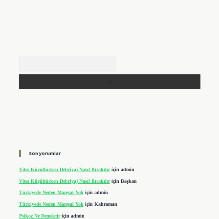
Arama
Son yorumlar
Vites Küçültürken Debriyaj Nasıl Bırakılır
için
admin
Vites Küçültürken Debriyaj Nasıl Bırakılır
için
Başkan
Türkiyede Neden Mareşal Yok
için
admin
Türkiyede Neden Mareşal Yok
için
Kahraman
Psikoz Ne Demektir
için
admin