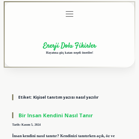
menüyü
Anasayfa
Gizlilik
Yasal
Hakkımızda
aç
Politikası
Uyarı
Enerji Dolu Fikirler
Hayatına güç katan neşeli öneriler!
Etiket:
Kişisel tanıtım yazısı nasıl yazılır
Bir Insan Kendini Nasıl Tanır
Tarih: Kasım 5, 2024
İnsan kendini nasıl tanıtır? Kendinizi tanıtırken açık, öz ve