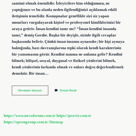
samimi olmak önemlidir. İzleyicilere kim olduğunuzu, ne
yaptığınızı ve bu alanla neden ilgilendiğinizi açıklamak etkili
iletişimin temelidir. Konuşmalar genellikle sizi siz yapan
unsurları vurgulayarak kişisel ve profesyonel kimliklerinizi bir
araya getirir. İnsan kendini tanır mı? “İnsan kendini insanda
tanır,” demiş Goethe. Başka bir deyişle, sizinle ilgili cevaplar
başkasında belirir. Çünkü insan insanın aynasıdır; bir kişi aynaya
baktığında, bazı davranışlarına tepki olarak kendi karakterinin
bir yansımasını görür. Kendini tanıma ne anlama gelir? Kendini
bilmek; bilişsel, sosyal, duygusal ve fiziksel yönlerini bilmek,
kendi yönlerinin farkında olmak ve onları doğru değerlendirmek
demektir. Bir insan…
Bir
Devamını okuyun
Yorum Bırak
Insan
Kendini
Nasıl
Tanır
https://www.novaforum.com.tr
https://provir.com.tr
https://eprongroup.com.tr
Sitemap