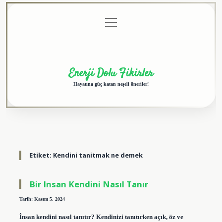
menüyü
Anasayfa
Gizlilik
Yasal
Hakkımızda
aç
Politikası
Uyarı
Enerji Dolu Fikirler
Hayatına güç katan neşeli öneriler!
Etiket:
Kendini tanitmak ne demek
Bir Insan Kendini Nasıl Tanır
Tarih: Kasım 5, 2024
İnsan kendini nasıl tanıtır? Kendinizi tanıtırken açık, öz ve