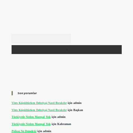
Arama
Son yorumlar
Vites Küçültürken Debriyaj Nasıl Bırakılır
için
admin
Vites Küçültürken Debriyaj Nasıl Bırakılır
için
Başkan
Türkiyede Neden Mareşal Yok
için
admin
Türkiyede Neden Mareşal Yok
için
Kahraman
Psikoz Ne Demektir
için
admin