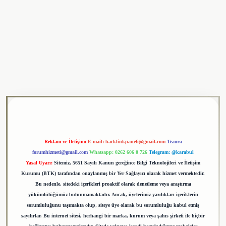
ulipbet
Reklam ve İletişim:
E-mail:
backlinkpaneli@gmail.com
Teams:
forumhizmeti@gmail.com
Whatsapp: 0262 606 0 726
Telegram: @karabul
Yasal Uyarı:
Sitemiz, 5651 Sayılı Kanun gereğince Bilgi Teknolojileri ve İletişim
Kurumu (BTK) tarafından onaylanmış bir Yer Sağlayıcı olarak hizmet vermektedir.
Bu nedenle, sitedeki içerikleri proaktif olarak denetleme veya araştırma
yükümlülüğümüz bulunmamaktadır. Ancak, üyelerimiz yazdıkları içeriklerin
sorumluluğunu taşımakta olup, siteye üye olarak bu sorumluluğu kabul etmiş
sayılırlar. Bu internet sitesi, herhangi bir marka, kurum veya şahıs şirketi ile hiçbir