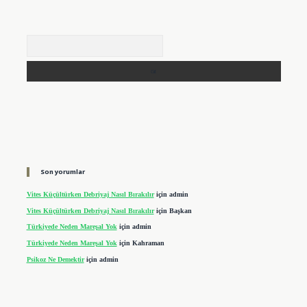
Arama
Son yorumlar
Vites Küçültürken Debriyaj Nasıl Bırakılır
için
admin
Vites Küçültürken Debriyaj Nasıl Bırakılır
için
Başkan
Türkiyede Neden Mareşal Yok
için
admin
Türkiyede Neden Mareşal Yok
için
Kahraman
Psikoz Ne Demektir
için
admin