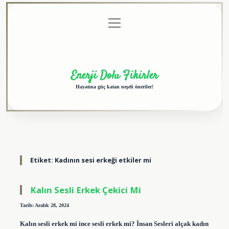
menüyü
Anasayfa
Gizlilik
Yasal
Hakkımızda
aç
Politikası
Uyarı
Enerji Dolu Fikirler
Hayatına güç katan neşeli öneriler!
Etiket:
Kadının sesi erkeği etkiler mi
Kalın Sesli Erkek Çekici Mi
Tarih: Aralık 28, 2024
Kalın sesli erkek mi ince sesli erkek mi? İnsan Sesleri alçak kadın