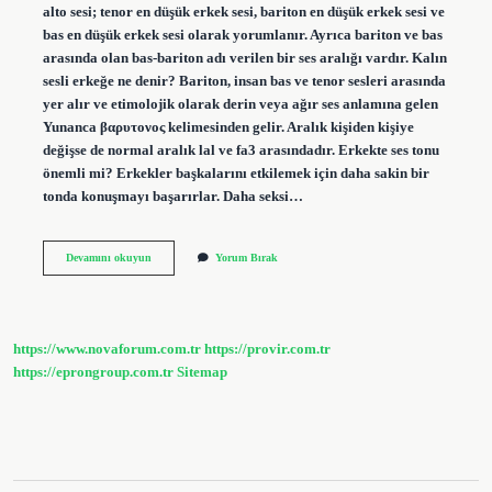
alto sesi; tenor en düşük erkek sesi, bariton en düşük erkek sesi ve
bas en düşük erkek sesi olarak yorumlanır. Ayrıca bariton ve bas
arasında olan bas-bariton adı verilen bir ses aralığı vardır. Kalın
sesli erkeğe ne denir? Bariton, insan bas ve tenor sesleri arasında
yer alır ve etimolojik olarak derin veya ağır ses anlamına gelen
Yunanca βαρυτονος kelimesinden gelir. Aralık kişiden kişiye
değişse de normal aralık lal ve fa3 arasındadır. Erkekte ses tonu
önemli mi? Erkekler başkalarını etkilemek için daha sakin bir
tonda konuşmayı başarırlar. Daha seksi…
Kalın
Devamını okuyun
Yorum Bırak
Sesli
Erkek
Çekici
Mi
https://www.novaforum.com.tr
https://provir.com.tr
https://eprongroup.com.tr
Sitemap