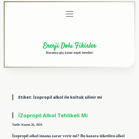
menüyü
Anasayfa
Gizlilik
Yasal
Hakkımızda
aç
Politikası
Uyarı
Enerji Dolu Fikirler
Hayatına güç katan neşeli öneriler!
Etiket:
İzopropil alkol ile koltuk silinir mi
İZopropil Alkol Tehlikeli Mi
Tarih: Kasım 26, 2024
İzopropil alkol insana zarar verir mi? Bu kazara tüketilen alkol