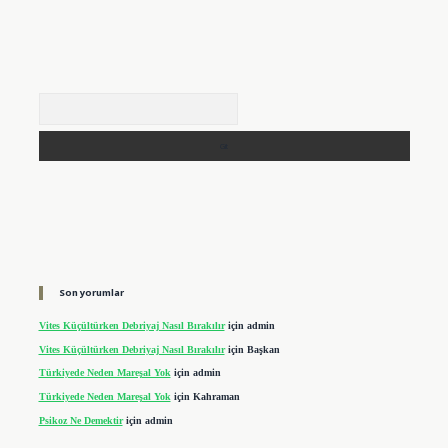
Arama
Son yorumlar
Vites Küçültürken Debriyaj Nasıl Bırakılır
için
admin
Vites Küçültürken Debriyaj Nasıl Bırakılır
için
Başkan
Türkiyede Neden Mareşal Yok
için
admin
Türkiyede Neden Mareşal Yok
için
Kahraman
Psikoz Ne Demektir
için
admin