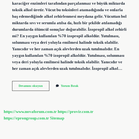
karaciğer enzimleri tarafından parçalanmaz ve büyük miktarda
toksik alkol üretir. Vücut bu toksinleri atamadığında ve onlarla
baş edemediğinde alkol zehirlenmesi meydana gelir. Vücuttan bol
miktarda sıvı ve serumla atılsa da, hızlı bir şekilde atılamadığı
durumlarda ölümcül sonuçlar doğurabilir. İzopropil alkol zehirli
mi? En yaygın kullanılan %70 izopropil alkoldür. Yutulması,
solunması veya deri yoluyla emilmesi halinde toksik olabilir.
Yanıcıdır ve her zaman açık alevlerden uzak tutulmalıdır. En
yaygın kullanılan %70 izopropil alkoldür. Yutulması, solunması
veya deri yoluyla emilmesi halinde toksik olabilir. Yanıcıdır ve
her zaman açık alevlerden uzak tutulmalıdır. İzopropil alkol…
İZopropil
Devamını okuyun
Yorum Bırak
Alkol
Tehlikeli
Mi
https://www.novaforum.com.tr
https://provir.com.tr
https://eprongroup.com.tr
Sitemap