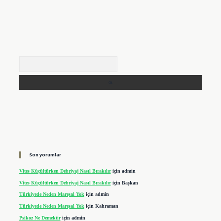
Arama
Son yorumlar
Vites Küçültürken Debriyaj Nasıl Bırakılır
için
admin
Vites Küçültürken Debriyaj Nasıl Bırakılır
için
Başkan
Türkiyede Neden Mareşal Yok
için
admin
Türkiyede Neden Mareşal Yok
için
Kahraman
Psikoz Ne Demektir
için
admin