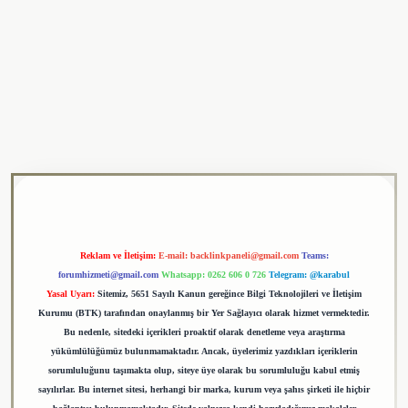
ulipbet
Reklam ve İletişim:
E-mail:
backlinkpaneli@gmail.com
Teams:
forumhizmeti@gmail.com
Whatsapp: 0262 606 0 726
Telegram: @karabul
Yasal Uyarı:
Sitemiz, 5651 Sayılı Kanun gereğince Bilgi Teknolojileri ve İletişim
Kurumu (BTK) tarafından onaylanmış bir Yer Sağlayıcı olarak hizmet vermektedir.
Bu nedenle, sitedeki içerikleri proaktif olarak denetleme veya araştırma
yükümlülüğümüz bulunmamaktadır. Ancak, üyelerimiz yazdıkları içeriklerin
sorumluluğunu taşımakta olup, siteye üye olarak bu sorumluluğu kabul etmiş
sayılırlar. Bu internet sitesi, herhangi bir marka, kurum veya şahıs şirketi ile hiçbir