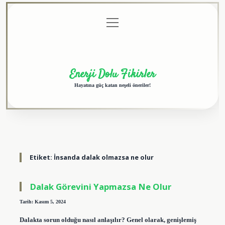
menüyü
Anasayfa
Gizlilik
Yasal
Hakkımızda
aç
Politikası
Uyarı
Enerji Dolu Fikirler
Hayatına güç katan neşeli öneriler!
Etiket:
İnsanda dalak olmazsa ne olur
Dalak Görevini Yapmazsa Ne Olur
Tarih: Kasım 5, 2024
Dalakta sorun olduğu nasıl anlaşılır? Genel olarak, genişlemiş