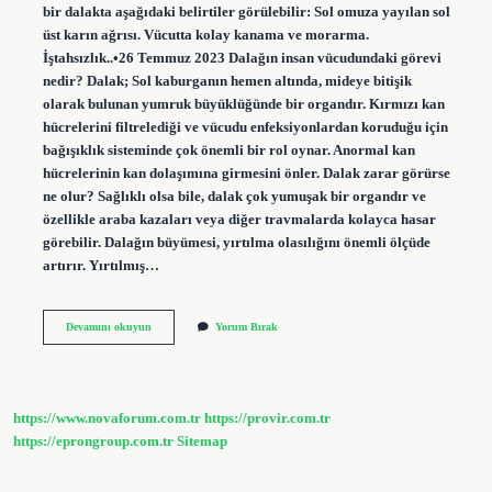
bir dalakta aşağıdaki belirtiler görülebilir: Sol omuza yayılan sol
üst karın ağrısı. Vücutta kolay kanama ve morarma.
İştahsızlık..•26 Temmuz 2023 Dalağın insan vücudundaki görevi
nedir? Dalak; Sol kaburganın hemen altında, mideye bitişik
olarak bulunan yumruk büyüklüğünde bir organdır. Kırmızı kan
hücrelerini filtrelediği ve vücudu enfeksiyonlardan koruduğu için
bağışıklık sisteminde çok önemli bir rol oynar. Anormal kan
hücrelerinin kan dolaşımına girmesini önler. Dalak zarar görürse
ne olur? Sağlıklı olsa bile, dalak çok yumuşak bir organdır ve
özellikle araba kazaları veya diğer travmalarda kolayca hasar
görebilir. Dalağın büyümesi, yırtılma olasılığını önemli ölçüde
artırır. Yırtılmış…
Dalak
Devamını okuyun
Yorum Bırak
Görevini
Yapmazsa
Ne
Olur
https://www.novaforum.com.tr
https://provir.com.tr
https://eprongroup.com.tr
Sitemap