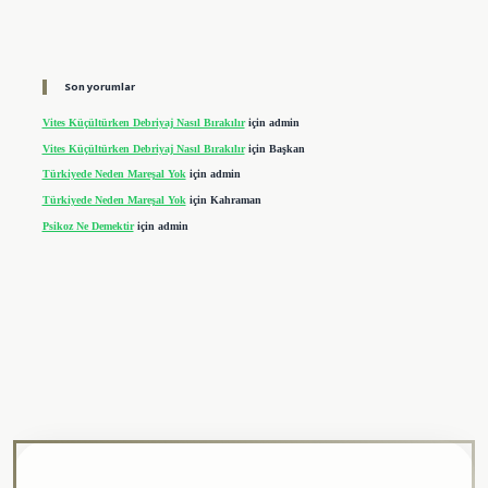
Son yorumlar
Vites Küçültürken Debriyaj Nasıl Bırakılır
için
admin
Vites Küçültürken Debriyaj Nasıl Bırakılır
için
Başkan
Türkiyede Neden Mareşal Yok
için
admin
Türkiyede Neden Mareşal Yok
için
Kahraman
Psikoz Ne Demektir
için
admin
ipbet