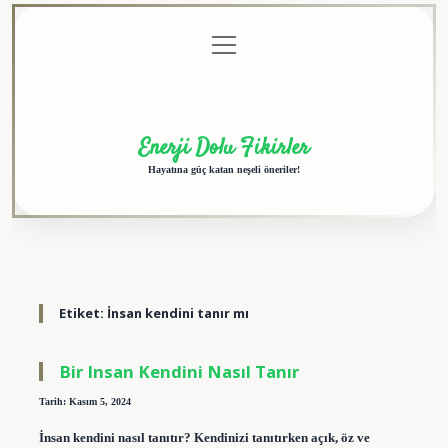
menüyü
Anasayfa
Gizlilik
Yasal
Hakkımızda
aç
Politikası
Uyarı
Enerji Dolu Fikirler
Hayatına güç katan neşeli öneriler!
Etiket:
İnsan kendini tanır mı
Bir Insan Kendini Nasıl Tanır
Tarih: Kasım 5, 2024
İnsan kendini nasıl tanıtır? Kendinizi tanıtırken açık, öz ve