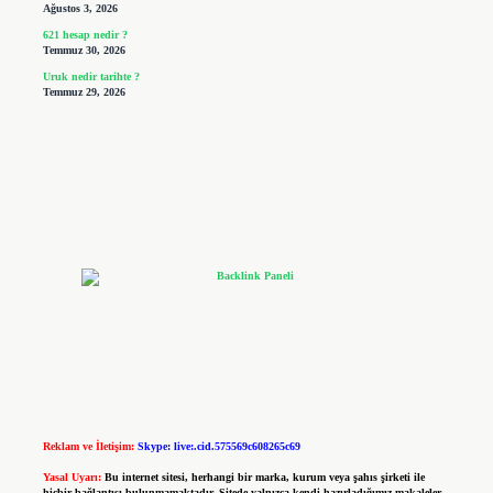
Ağustos 3, 2026
621 hesap nedir ?
Temmuz 30, 2026
Uruk nedir tarihte ?
Temmuz 29, 2026
Reklam ve İletişim:
Skype: live:.cid.575569c608265c69
Yasal Uyarı:
Bu internet sitesi, herhangi bir marka, kurum veya şahıs şirketi ile
hiçbir bağlantısı bulunmamaktadır. Sitede yalnızca kendi hazırladığımız makaleler