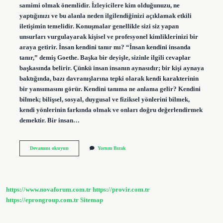
samimi olmak önemlidir. İzleyicilere kim olduğunuzu, ne
yaptığınızı ve bu alanla neden ilgilendiğinizi açıklamak etkili
iletişimin temelidir. Konuşmalar genellikle sizi siz yapan
unsurları vurgulayarak kişisel ve profesyonel kimliklerinizi bir
araya getirir. İnsan kendini tanır mı? “İnsan kendini insanda
tanır,” demiş Goethe. Başka bir deyişle, sizinle ilgili cevaplar
başkasında belirir. Çünkü insan insanın aynasıdır; bir kişi aynaya
baktığında, bazı davranışlarına tepki olarak kendi karakterinin
bir yansımasını görür. Kendini tanıma ne anlama gelir? Kendini
bilmek; bilişsel, sosyal, duygusal ve fiziksel yönlerini bilmek,
kendi yönlerinin farkında olmak ve onları doğru değerlendirmek
demektir. Bir insan…
Bir
Devamını okuyun
Yorum Bırak
Insan
Kendini
Nasıl
Tanır
https://www.novaforum.com.tr
https://provir.com.tr
https://eprongroup.com.tr
Sitemap