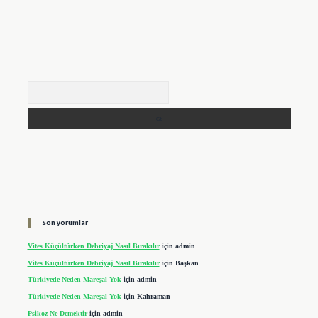
Arama
Son yorumlar
Vites Küçültürken Debriyaj Nasıl Bırakılır
için
admin
Vites Küçültürken Debriyaj Nasıl Bırakılır
için
Başkan
Türkiyede Neden Mareşal Yok
için
admin
Türkiyede Neden Mareşal Yok
için
Kahraman
Psikoz Ne Demektir
için
admin