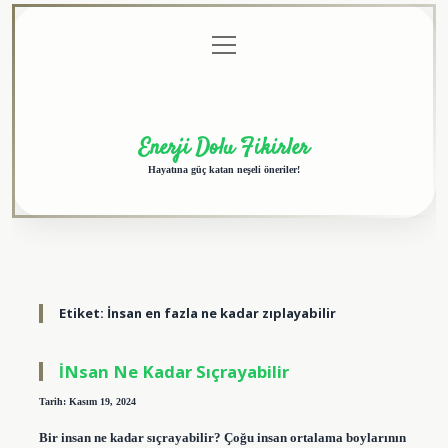
menüyü
Anasayfa
Gizlilik
Yasal
Hakkımızda
aç
Politikası
Uyarı
Enerji Dolu Fikirler
Hayatına güç katan neşeli öneriler!
Etiket:
İnsan en fazla ne kadar zıplayabilir
İNsan Ne Kadar Sıçrayabilir
Tarih: Kasım 19, 2024
Bir insan ne kadar sıçrayabilir? Çoğu insan ortalama boylarının