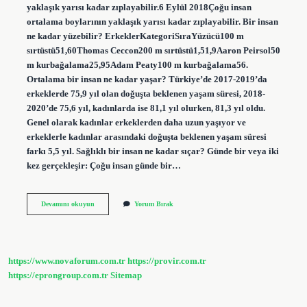
yaklaşık yarısı kadar zıplayabilir.6 Eylül 2018Çoğu insan
ortalama boylarının yaklaşık yarısı kadar zıplayabilir. Bir insan
ne kadar yüzebilir? ErkeklerKategoriSıraYüzücü100 m
sırtüstü51,60Thomas Ceccon200 m sırtüstü1,51,9Aaron Peirsol50
m kurbağalama25,95Adam Peaty100 m kurbağalama56.
Ortalama bir insan ne kadar yaşar? Türkiye’de 2017-2019’da
erkeklerde 75,9 yıl olan doğuşta beklenen yaşam süresi, 2018-
2020’de 75,6 yıl, kadınlarda ise 81,1 yıl olurken, 81,3 yıl oldu.
Genel olarak kadınlar erkeklerden daha uzun yaşıyor ve
erkeklerle kadınlar arasındaki doğuşta beklenen yaşam süresi
farkı 5,5 yıl. Sağlıklı bir insan ne kadar sıçar? Günde bir veya iki
kez gerçekleşir: Çoğu insan günde bir…
İNsan
Devamını okuyun
Yorum Bırak
Ne
Kadar
Sıçrayabilir
https://www.novaforum.com.tr
https://provir.com.tr
https://eprongroup.com.tr
Sitemap