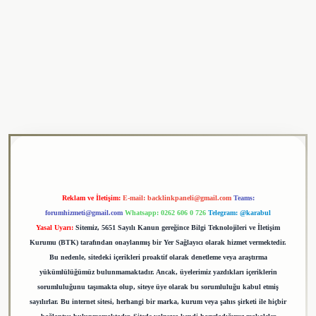
lipbet
Reklam ve İletişim:
E-mail:
backlinkpaneli@gmail.com
Teams:
forumhizmeti@gmail.com
Whatsapp: 0262 606 0 726
Telegram: @karabul
Yasal Uyarı:
Sitemiz, 5651 Sayılı Kanun gereğince Bilgi Teknolojileri ve İletişim
Kurumu (BTK) tarafından onaylanmış bir Yer Sağlayıcı olarak hizmet vermektedir.
Bu nedenle, sitedeki içerikleri proaktif olarak denetleme veya araştırma
yükümlülüğümüz bulunmamaktadır. Ancak, üyelerimiz yazdıkları içeriklerin
sorumluluğunu taşımakta olup, siteye üye olarak bu sorumluluğu kabul etmiş
sayılırlar. Bu internet sitesi, herhangi bir marka, kurum veya şahıs şirketi ile hiçbir