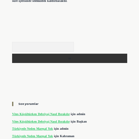
süre içerisinde sitemizden kaldırılacaktır.
Arama
Son yorumlar
Vites Küçültürken Debriyaj Nasıl Bırakılır
için
admin
Vites Küçültürken Debriyaj Nasıl Bırakılır
için
Başkan
Türkiyede Neden Mareşal Yok
için
admin
Türkiyede Neden Mareşal Yok
için
Kahraman