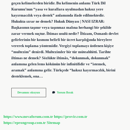
geçen kelimelerden biridir. Bu kelimenin anlamı Türk Dil
Kurumu’nun “yasa ve kurallara uyulmadan haksız yere
kayırmacılık veya destek” anlamında ifade edilmektedir.
Hukukta ızrar ne demek? Hukuk Dünyası | NASI IZRAR:
Başkasının taşınır veya taşınmaz malına herhangi bir şekilde
zarar vermek suçtur. İltimas usulü nedir? İltizam, Osmanlı devlet
gelirlerinin bir kısmını belirli bir ücret karşılığında bireylere
vererek toplama yöntemidir. Vergiyi toplamayı üstlenen kişiye
“multezim” denirdi. Multezimler bir tür müteahhitti. Tarihte
iltimas ne demek? Sözlükte iltimâs, “dokunmak, dokunmak”
anlamına gelen lems kökünün bir infinitifidir ve “istemek,
aramak” anlamına gelir. Türkçede “haksız kayırmacılık, birini
desteklemek, ona…
Iltimas
Devamını okuyun
Yorum Bırak
Ne
Demek
Hukuk
https://www.novaforum.com.tr
https://provir.com.tr
https://eprongroup.com.tr
Sitemap