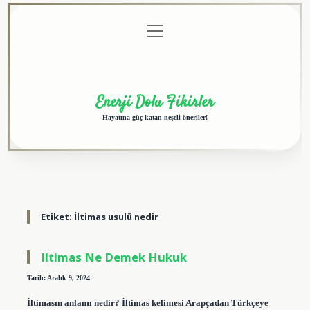
menüyü
Anasayfa
Gizlilik
Yasal
Hakkımızda
aç
Politikası
Uyarı
Enerji Dolu Fikirler
Hayatına güç katan neşeli öneriler!
Etiket:
İltimas usulü nedir
Iltimas Ne Demek Hukuk
Tarih: Aralık 9, 2024
İltimasın anlamı nedir? İltimas kelimesi Arapçadan Türkçeye