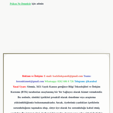
Psikoz Ne Demektir
için
admin
ulipbet
Reklam ve İletişim:
E-mail:
backlinkpaneli@gmail.com
Teams:
forumhizmeti@gmail.com
Whatsapp: 0262 606 0 726
Telegram: @karabul
Yasal Uyarı:
Sitemiz, 5651 Sayılı Kanun gereğince Bilgi Teknolojileri ve İletişim
Kurumu (BTK) tarafından onaylanmış bir Yer Sağlayıcı olarak hizmet vermektedir.
Bu nedenle, sitedeki içerikleri proaktif olarak denetleme veya araştırma
yükümlülüğümüz bulunmamaktadır. Ancak, üyelerimiz yazdıkları içeriklerin
sorumluluğunu taşımakta olup, siteye üye olarak bu sorumluluğu kabul etmiş