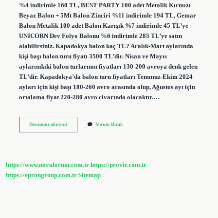
%4 indirimle 160 TL, BEST PARTY 100 adet Metalik Kırmızı
Beyaz Balon + 5Mt Balon Zinciri %11 indirimle 194 TL, Gemar
Balon Metalik 100 adet Balon Karışık %7 indirimle 45 TL’ye
UNICORN Dev Folyo Balonu %6 indirimle 285 TL’ye satın
alabilirsiniz. Kapadokya balon kaç TL? Aralık-Mart aylarında
kişi başı balon turu fiyatı 3500 TL’dir. Nisan ve Mayıs
aylarındaki balon turlarının fiyatları 130-200 avroya denk gelen
TL’dir. Kapadokya’da balon turu fiyatları Temmuz-Ekim 2024
ayları için kişi başı 180-260 avro arasında olup, Ağustos ayı için
ortalama fiyat 220-280 avro civarında olacaktır.…
1000
Devamını okuyun
Yorum Bırak
Tane
Balon
Kaç
Tl
https://www.novaforum.com.tr
https://provir.com.tr
https://eprongroup.com.tr
Sitemap