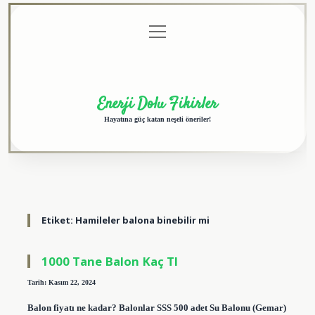
menüyü
Anasayfa
Gizlilik
Yasal
Hakkımızda
aç
Politikası
Uyarı
Enerji Dolu Fikirler
Hayatına güç katan neşeli öneriler!
Etiket:
Hamileler balona binebilir mi
1000 Tane Balon Kaç Tl
Tarih: Kasım 22, 2024
Balon fiyatı ne kadar? Balonlar SSS 500 adet Su Balonu (Gemar)