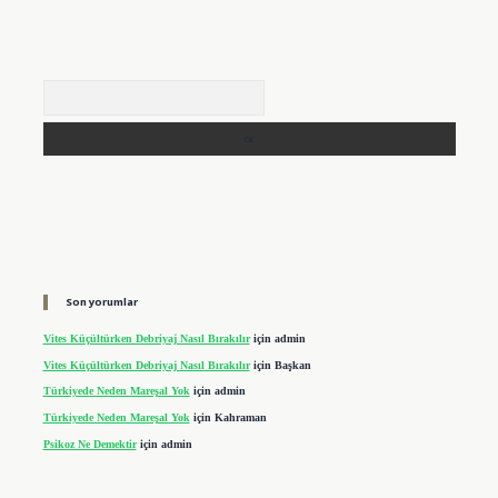
Arama
Son yorumlar
Vites Küçültürken Debriyaj Nasıl Bırakılır
için
admin
Vites Küçültürken Debriyaj Nasıl Bırakılır
için
Başkan
Türkiyede Neden Mareşal Yok
için
admin
Türkiyede Neden Mareşal Yok
için
Kahraman
Psikoz Ne Demektir
için
admin