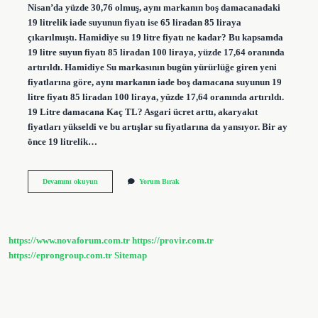
Nisan’da yüzde 30,76 olmuş, aynı markanın boş damacanadaki
19 litrelik iade suyunun fiyatı ise 65 liradan 85 liraya
çıkarılmıştı. Hamidiye su 19 litre fiyatı ne kadar? Bu kapsamda
19 litre suyun fiyatı 85 liradan 100 liraya, yüzde 17,64 oranında
artırıldı. Hamidiye Su markasının bugün yürürlüğe giren yeni
fiyatlarına göre, aynı markanın iade boş damacana suyunun 19
litre fiyatı 85 liradan 100 liraya, yüzde 17,64 oranında artırıldı.
19 Litre damacana Kaç TL? Asgari ücret arttı, akaryakıt
fiyatları yükseldi ve bu artışlar su fiyatlarına da yansıyor. Bir ay
önce 19 litrelik…
Hamidiye
Devamını okuyun
Yorum Bırak
19
Litre
Damacana
Ne
Kadar
https://www.novaforum.com.tr
https://provir.com.tr
https://eprongroup.com.tr
Sitemap