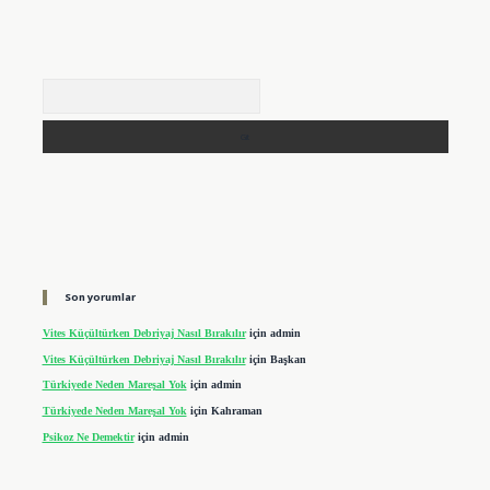
Arama
Son yorumlar
Vites Küçültürken Debriyaj Nasıl Bırakılır
için
admin
Vites Küçültürken Debriyaj Nasıl Bırakılır
için
Başkan
Türkiyede Neden Mareşal Yok
için
admin
Türkiyede Neden Mareşal Yok
için
Kahraman
Psikoz Ne Demektir
için
admin