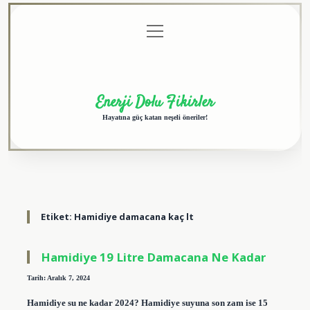
menüyü
Anasayfa
Gizlilik
Yasal
Hakkımızda
aç
Politikası
Uyarı
Enerji Dolu Fikirler
Hayatına güç katan neşeli öneriler!
Etiket:
Hamidiye damacana kaç lt
Hamidiye 19 Litre Damacana Ne Kadar
Tarih: Aralık 7, 2024
Hamidiye su ne kadar 2024? Hamidiye suyuna son zam ise 15