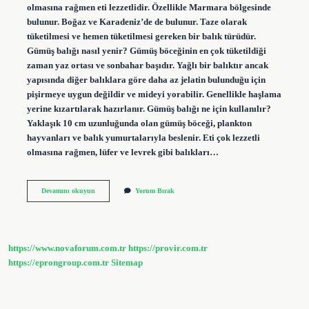
olmasına rağmen eti lezzetlidir. Özellikle Marmara bölgesinde
bulunur. Boğaz ve Karadeniz’de de bulunur. Taze olarak
tüketilmesi ve hemen tüketilmesi gereken bir balık türüdür.
Gümüş balığı nasıl yenir? Gümüş böceğinin en çok tüketildiği
zaman yaz ortası ve sonbahar başıdır. Yağlı bir balıktır ancak
yapısında diğer balıklara göre daha az jelatin bulunduğu için
pişirmeye uygun değildir ve mideyi yorabilir. Genellikle haşlama
yerine kızartılarak hazırlanır. Gümüş balığı ne için kullanılır?
Yaklaşık 10 cm uzunluğunda olan gümüş böceği, plankton
hayvanları ve balık yumurtalarıyla beslenir. Eti çok lezzetli
olmasına rağmen, lüfer ve levrek gibi balıkları…
Gümüş
Devamını okuyun
Yorum Bırak
Balığı
Kılçıklı
Mı
https://www.novaforum.com.tr
https://provir.com.tr
https://eprongroup.com.tr
Sitemap