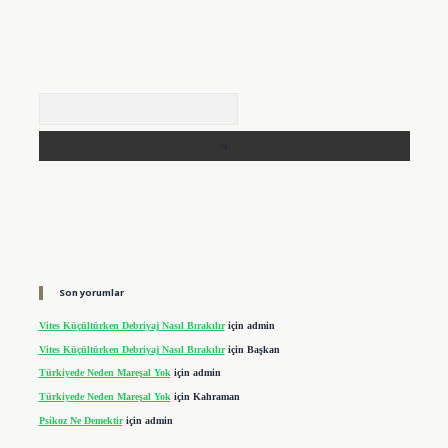
Arama
Son yorumlar
Vites Küçültürken Debriyaj Nasıl Bırakılır
için
admin
Vites Küçültürken Debriyaj Nasıl Bırakılır
için
Başkan
Türkiyede Neden Mareşal Yok
için
admin
Türkiyede Neden Mareşal Yok
için
Kahraman
Psikoz Ne Demektir
için
admin