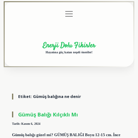
menüyü
Anasayfa
Gizlilik
Yasal
Hakkımızda
aç
Politikası
Uyarı
Enerji Dolu Fikirler
Hayatına güç katan neşeli öneriler!
Etiket:
Gümüş balığına ne denir
Gümüş Balığı Kılçıklı Mı
Tarih: Kasım 6, 2024
Gümüş balığı güzel mi? GÜMÜŞ BALIĞI Boyu 12-15 cm. İnce