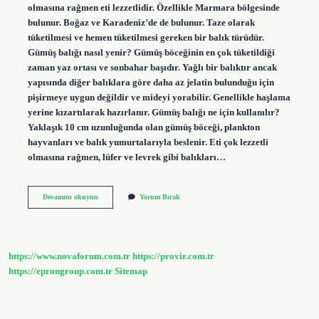
olmasına rağmen eti lezzetlidir. Özellikle Marmara bölgesinde
bulunur. Boğaz ve Karadeniz’de de bulunur. Taze olarak
tüketilmesi ve hemen tüketilmesi gereken bir balık türüdür.
Gümüş balığı nasıl yenir? Gümüş böceğinin en çok tüketildiği
zaman yaz ortası ve sonbahar başıdır. Yağlı bir balıktır ancak
yapısında diğer balıklara göre daha az jelatin bulunduğu için
pişirmeye uygun değildir ve mideyi yorabilir. Genellikle haşlama
yerine kızartılarak hazırlanır. Gümüş balığı ne için kullanılır?
Yaklaşık 10 cm uzunluğunda olan gümüş böceği, plankton
hayvanları ve balık yumurtalarıyla beslenir. Eti çok lezzetli
olmasına rağmen, lüfer ve levrek gibi balıkları…
Gümüş
Devamını okuyun
Yorum Bırak
Balığı
Kılçıklı
Mı
https://www.novaforum.com.tr
https://provir.com.tr
https://eprongroup.com.tr
Sitemap