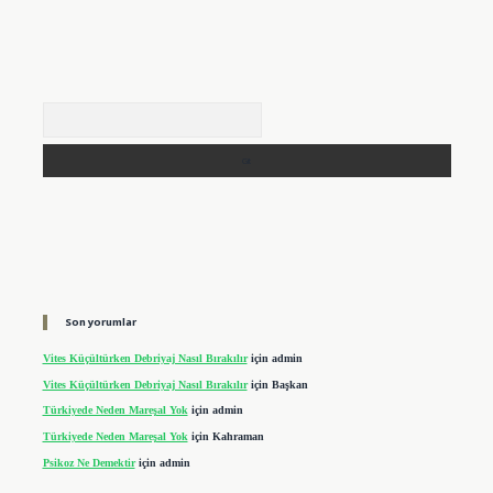
Arama
Son yorumlar
Vites Küçültürken Debriyaj Nasıl Bırakılır
için
admin
Vites Küçültürken Debriyaj Nasıl Bırakılır
için
Başkan
Türkiyede Neden Mareşal Yok
için
admin
Türkiyede Neden Mareşal Yok
için
Kahraman
Psikoz Ne Demektir
için
admin