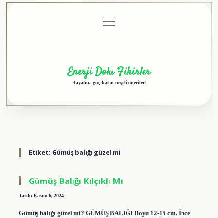
menüyü
Anasayfa
Gizlilik
Yasal
Hakkımızda
aç
Politikası
Uyarı
Enerji Dolu Fikirler
Hayatına güç katan neşeli öneriler!
Etiket:
Gümüş balığı güzel mi
Gümüş Balığı Kılçıklı Mı
Tarih: Kasım 6, 2024
Gümüş balığı güzel mi? GÜMÜŞ BALIĞI Boyu 12-15 cm. İnce