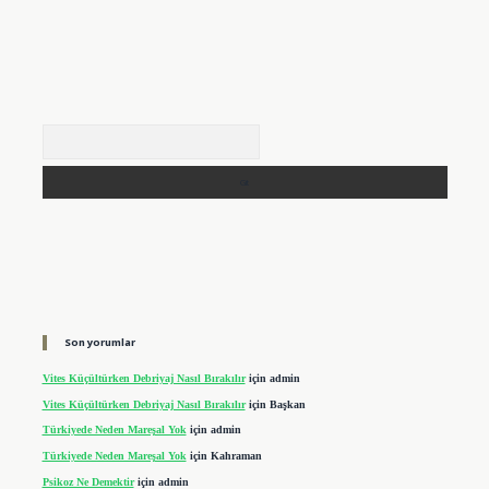
Arama
Son yorumlar
Vites Küçültürken Debriyaj Nasıl Bırakılır
için
admin
Vites Küçültürken Debriyaj Nasıl Bırakılır
için
Başkan
Türkiyede Neden Mareşal Yok
için
admin
Türkiyede Neden Mareşal Yok
için
Kahraman
Psikoz Ne Demektir
için
admin