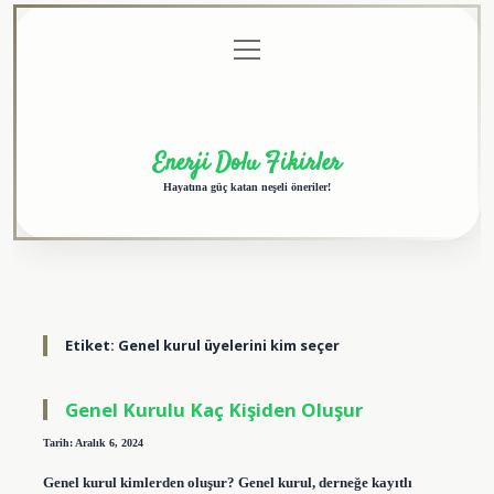
menüyü
Anasayfa
Gizlilik
Yasal
Hakkımızda
aç
Politikası
Uyarı
Enerji Dolu Fikirler
Hayatına güç katan neşeli öneriler!
Etiket:
Genel kurul üyelerini kim seçer
Genel Kurulu Kaç Kişiden Oluşur
Tarih: Aralık 6, 2024
Genel kurul kimlerden oluşur? Genel kurul, derneğe kayıtlı