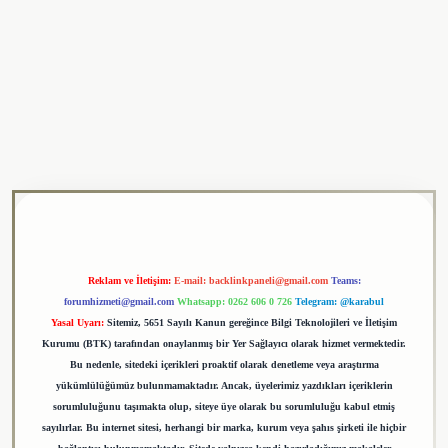
ulipbet
Reklam ve İletişim:
E-mail:
backlinkpaneli@gmail.com
Teams:
forumhizmeti@gmail.com
Whatsapp: 0262 606 0 726
Telegram: @karabul
Yasal Uyarı:
Sitemiz, 5651 Sayılı Kanun gereğince Bilgi Teknolojileri ve İletişim
Kurumu (BTK) tarafından onaylanmış bir Yer Sağlayıcı olarak hizmet vermektedir.
Bu nedenle, sitedeki içerikleri proaktif olarak denetleme veya araştırma
yükümlülüğümüz bulunmamaktadır. Ancak, üyelerimiz yazdıkları içeriklerin
sorumluluğunu taşımakta olup, siteye üye olarak bu sorumluluğu kabul etmiş
sayılırlar. Bu internet sitesi, herhangi bir marka, kurum veya şahıs şirketi ile hiçbir