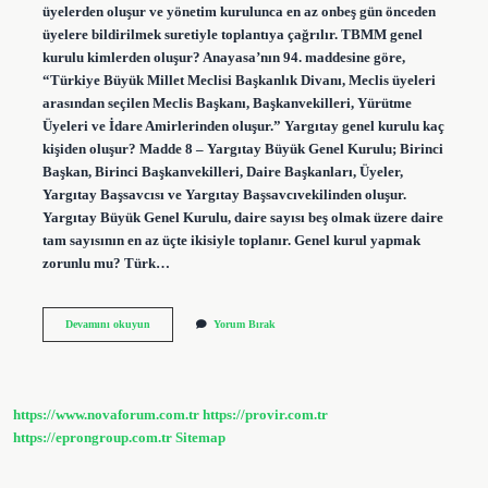
üyelerden oluşur ve yönetim kurulunca en az onbeş gün önceden
üyelere bildirilmek suretiyle toplantıya çağrılır. TBMM genel
kurulu kimlerden oluşur? Anayasa’nın 94. maddesine göre,
“Türkiye Büyük Millet Meclisi Başkanlık Divanı, Meclis üyeleri
arasından seçilen Meclis Başkanı, Başkanvekilleri, Yürütme
Üyeleri ve İdare Amirlerinden oluşur.” Yargıtay genel kurulu kaç
kişiden oluşur? Madde 8 – Yargıtay Büyük Genel Kurulu; Birinci
Başkan, Birinci Başkanvekilleri, Daire Başkanları, Üyeler,
Yargıtay Başsavcısı ve Yargıtay Başsavcıvekilinden oluşur.
Yargıtay Büyük Genel Kurulu, daire sayısı beş olmak üzere daire
tam sayısının en az üçte ikisiyle toplanır. Genel kurul yapmak
zorunlu mu? Türk…
Genel
Devamını okuyun
Yorum Bırak
Kurulu
Kaç
Kişiden
Oluşur
https://www.novaforum.com.tr
https://provir.com.tr
https://eprongroup.com.tr
Sitemap