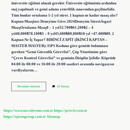
üniversite eğitimi almak gerekir. Üniversite eğitiminin ardından
staj yapılmalı ve gemi adamı yeterlilik sınavından geçilmelidir.
Tüm bunlar ortalama 1-2 yıl sürer. 1 kaptan ne kadar maaş alır?
Kaptan Maaşları Deneyime Göre 2024Deneyim SüresiAsgari
MaaşOrtalama Maaş0 – 1 yıl32.700₺61.200₺2 – 4
yıl40.000₺78.100₺5 – 9 yıl45.600₺88.800₺10 yıl +47.400₺89. 2
Kaptan Ne İş Yapar? BİRİNCİ ZAPİT (İKİNCİ KAPTAN –
MASTER MASTER): ISPS Koduna göre gemide bulunması
gereken “Gemi Güvenlik Görevlisi”, Çöp Yönetimine göre
“Çevre Kontrol Görevlisi” ve geminin Disiplin Şefidir. Köprüde
04:00 ile 08:00 ve 16:00 ile 20:00 saatleri arasında navigasyon
vardiyalarını…
1
Devamını okuyun
14 Yorum
Kaptan
Ne
Iş
Yapar
https://www.novaforum.com.tr
https://provir.com.tr
https://eprongroup.com.tr
Sitemap