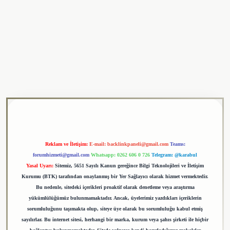
ulipbet
Reklam ve İletişim:
E-mail:
backlinkpaneli@gmail.com
Teams:
forumhizmeti@gmail.com
Whatsapp: 0262 606 0 726
Telegram: @karabul
Yasal Uyarı:
Sitemiz, 5651 Sayılı Kanun gereğince Bilgi Teknolojileri ve İletişim
Kurumu (BTK) tarafından onaylanmış bir Yer Sağlayıcı olarak hizmet vermektedir.
Bu nedenle, sitedeki içerikleri proaktif olarak denetleme veya araştırma
yükümlülüğümüz bulunmamaktadır. Ancak, üyelerimiz yazdıkları içeriklerin
sorumluluğunu taşımakta olup, siteye üye olarak bu sorumluluğu kabul etmiş
sayılırlar. Bu internet sitesi, herhangi bir marka, kurum veya şahıs şirketi ile hiçbir