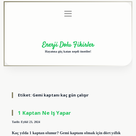
menüyü
Anasayfa
Gizlilik
Yasal
Hakkımızda
aç
Politikası
Uyarı
Enerji Dolu Fikirler
Hayatına güç katan neşeli öneriler!
Etiket:
Gemi kaptanı kaç gün çalışır
1 Kaptan Ne Iş Yapar
Tarih: Eylül 23, 2024
Kaç yılda 1 kaptan olunur? Gemi kaptanı olmak için dört yıllık