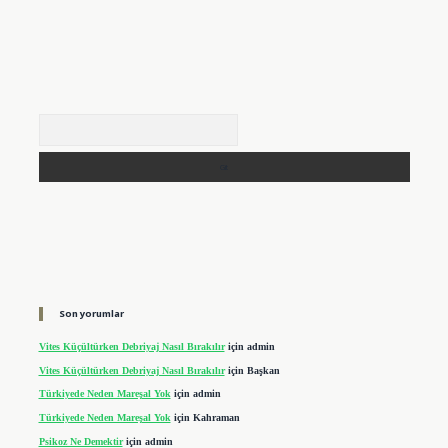
Arama
Son yorumlar
Vites Küçültürken Debriyaj Nasıl Bırakılır
için
admin
Vites Küçültürken Debriyaj Nasıl Bırakılır
için
Başkan
Türkiyede Neden Mareşal Yok
için
admin
Türkiyede Neden Mareşal Yok
için
Kahraman
Psikoz Ne Demektir
için
admin