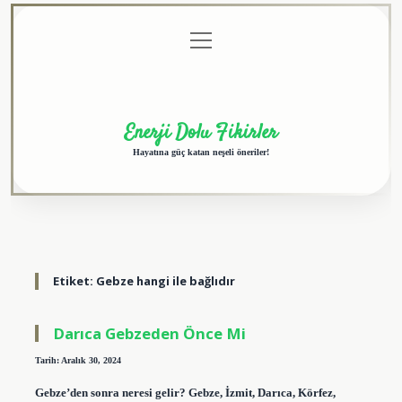
menüyü
Anasayfa
Gizlilik
Yasal
Hakkımızda
aç
Politikası
Uyarı
Enerji Dolu Fikirler
Hayatına güç katan neşeli öneriler!
Etiket:
Gebze hangi ile bağlıdır
Darıca Gebzeden Önce Mi
Tarih: Aralık 30, 2024
Gebze’den sonra neresi gelir? Gebze, İzmit, Darıca, Körfez,