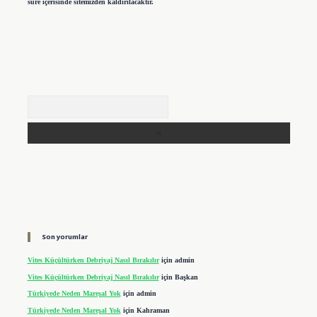
süre içerisinde sitemizden kaldırılacaktır.
Arama
Son yorumlar
Vites Küçültürken Debriyaj Nasıl Bırakılır
için
admin
Vites Küçültürken Debriyaj Nasıl Bırakılır
için
Başkan
Türkiyede Neden Mareşal Yok
için
admin
Türkiyede Neden Mareşal Yok
için
Kahraman