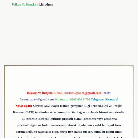
Psikoz Ne Demektir
için
admin
ulipbet
Reklam ve İletişim:
E-mail:
backlinkpaneli@gmail.com
Teams:
forumhizmeti@gmail.com
Whatsapp: 0262 606 0 726
Telegram: @karabul
Yasal Uyarı:
Sitemiz, 5651 Sayılı Kanun gereğince Bilgi Teknolojileri ve İletişim
Kurumu (BTK) tarafından onaylanmış bir Yer Sağlayıcı olarak hizmet vermektedir.
Bu nedenle, sitedeki içerikleri proaktif olarak denetleme veya araştırma
yükümlülüğümüz bulunmamaktadır. Ancak, üyelerimiz yazdıkları içeriklerin
sorumluluğunu taşımakta olup, siteye üye olarak bu sorumluluğu kabul etmiş