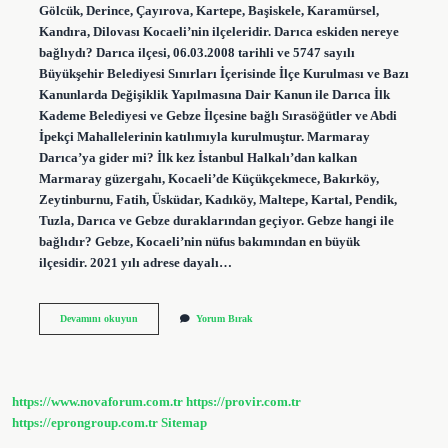
Gölcük, Derince, Çayırova, Kartepe, Başiskele, Karamürsel,
Kandıra, Dilovası Kocaeli’nin ilçeleridir. Darıca eskiden nereye
bağlıydı? Darıca ilçesi, 06.03.2008 tarihli ve 5747 sayılı
Büyükşehir Belediyesi Sınırları İçerisinde İlçe Kurulması ve Bazı
Kanunlarda Değişiklik Yapılmasına Dair Kanun ile Darıca İlk
Kademe Belediyesi ve Gebze İlçesine bağlı Sırasöğütler ve Abdi
İpekçi Mahallelerinin katılımıyla kurulmuştur. Marmaray
Darıca’ya gider mi? İlk kez İstanbul Halkalı’dan kalkan
Marmaray güzergahı, Kocaeli’de Küçükçekmece, Bakırköy,
Zeytinburnu, Fatih, Üsküdar, Kadıköy, Maltepe, Kartal, Pendik,
Tuzla, Darıca ve Gebze duraklarından geçiyor. Gebze hangi ile
bağlıdır? Gebze, Kocaeli’nin nüfus bakımından en büyük
ilçesidir. 2021 yılı adrese dayalı…
Darıca
Devamını okuyun
Yorum Bırak
Gebzeden
Önce
Mi
https://www.novaforum.com.tr
https://provir.com.tr
https://eprongroup.com.tr
Sitemap