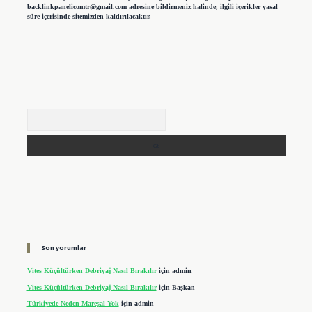
backlinkpanelicomtr@gmail.com
adresine bildirmeniz halinde, ilgili içerikler yasal
süre içerisinde sitemizden kaldırılacaktır.
Arama
Son yorumlar
Vites Küçültürken Debriyaj Nasıl Bırakılır
için
admin
Vites Küçültürken Debriyaj Nasıl Bırakılır
için
Başkan
Türkiyede Neden Mareşal Yok
için
admin