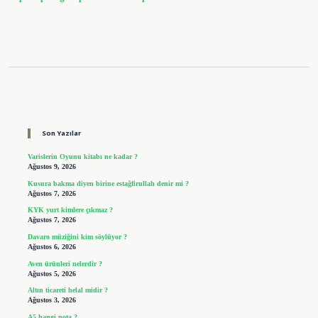
Sidebar
Son Yazılar
Varislerin Oyunu kitabı ne kadar ?
Ağustos 9, 2026
Kusura bakma diyen birine estağfirullah denir mi ?
Ağustos 7, 2026
KYK yurt kimlere çıkmaz ?
Ağustos 7, 2026
Davaro müziğini kim söylüyor ?
Ağustos 6, 2026
Aven ürünleri nelerdir ?
Ağustos 5, 2026
Altın ticareti helal midir ?
Ağustos 3, 2026
A5 hangi nota ?