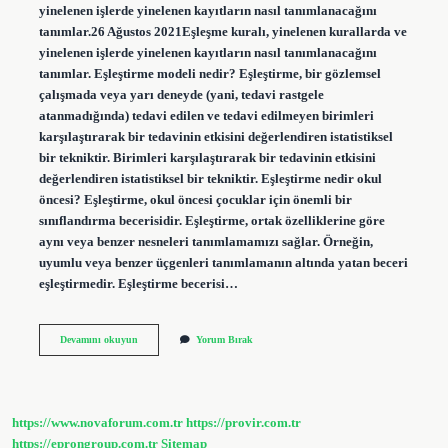
yinelenen işlerde yinelenen kayıtların nasıl tanımlanacağını
tanımlar.26 Ağustos 2021Eşleşme kuralı, yinelenen kurallarda ve
yinelenen işlerde yinelenen kayıtların nasıl tanımlanacağını
tanımlar. Eşleştirme modeli nedir? Eşleştirme, bir gözlemsel
çalışmada veya yarı deneyde (yani, tedavi rastgele
atanmadığında) tedavi edilen ve tedavi edilmeyen birimleri
karşılaştırarak bir tedavinin etkisini değerlendiren istatistiksel
bir tekniktir. Birimleri karşılaştırarak bir tedavinin etkisini
değerlendiren istatistiksel bir tekniktir. Eşleştirme nedir okul
öncesi? Eşleştirme, okul öncesi çocuklar için önemli bir
sınıflandırma becerisidir. Eşleştirme, ortak özelliklerine göre
aynı veya benzer nesneleri tanımlamamızı sağlar. Örneğin,
uyumlu veya benzer üçgenleri tanımlamanın altında yatan beceri
eşleştirmedir. Eşleştirme becerisi…
Eşleştirme
Devamını okuyun
Yorum Bırak
Yöntemi
Nedir
https://www.novaforum.com.tr
https://provir.com.tr
https://eprongroup.com.tr
Sitemap