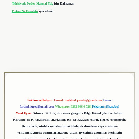
Türkiyede Neden Mareşal Yok
için
Kahraman
Psikoz Ne Demektir
için
admin
lipbet
Reklam ve İletişim:
E-mail:
backlinkpaneli@gmail.com
Teams:
forumhizmeti@gmail.com
Whatsapp: 0262 606 0 726
Telegram: @karabul
Yasal Uyarı:
Sitemiz, 5651 Sayılı Kanun gereğince Bilgi Teknolojileri ve İletişim
Kurumu (BTK) tarafından onaylanmış bir Yer Sağlayıcı olarak hizmet vermektedir.
Bu nedenle, sitedeki içerikleri proaktif olarak denetleme veya araştırma
yükümlülüğümüz bulunmamaktadır. Ancak, üyelerimiz yazdıkları içeriklerin