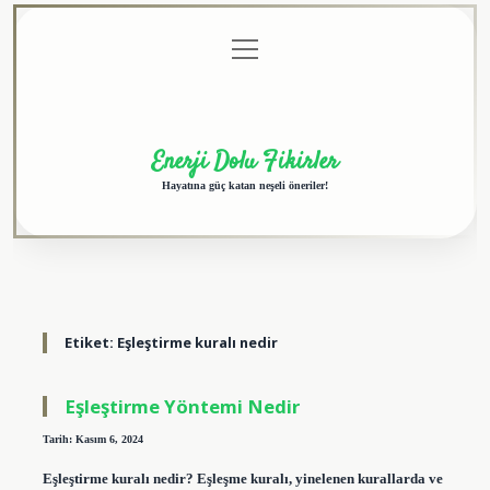
menüyü
Anasayfa
Gizlilik
Yasal
Hakkımızda
aç
Politikası
Uyarı
Enerji Dolu Fikirler
Hayatına güç katan neşeli öneriler!
Etiket:
Eşleştirme kuralı nedir
Eşleştirme Yöntemi Nedir
Tarih: Kasım 6, 2024
Eşleştirme kuralı nedir? Eşleşme kuralı, yinelenen kurallarda ve