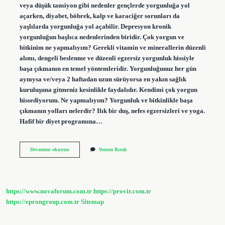
veya düşük tansiyon gibi nedenler gençlerde yorgunluğa yol
açarken, diyabet, böbrek, kalp ve karaciğer sorunları da
yaşlılarda yorgunluğa yol açabilir. Depresyon kronik
yorgunluğun başlıca nedenlerinden biridir. Çok yorgun ve
bitkinim ne yapmalıyım? Gerekli vitamin ve minerallerin düzenli
alımı, dengeli beslenme ve düzenli egzersiz yorgunluk hissiyle
başa çıkmanın en temel yöntemleridir. Yorgunluğunuz her gün
aynıysa ve/veya 2 haftadan uzun sürüyorsa en yakın sağlık
kuruluşuna gitmeniz kesinlikle faydalıdır. Kendimi çok yorgun
hissediyorum. Ne yapmalıyım? Yorgunluk ve bitkinlikle başa
çıkmanın yolları nelerdir? Ilık bir duş, nefes egzersizleri ve yoga.
Hafif bir diyet programına…
Insan
Devamını okuyun
Yorum Bırak
Neden
Yorgun
Bitkin
Olur
https://www.novaforum.com.tr
https://provir.com.tr
https://eprongroup.com.tr
Sitemap