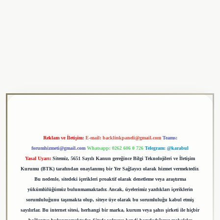
ulipbet
Reklam ve İletişim:
E-mail:
backlinkpaneli@gmail.com
Teams:
forumhizmeti@gmail.com
Whatsapp: 0262 606 0 726
Telegram: @karabul
Yasal Uyarı:
Sitemiz, 5651 Sayılı Kanun gereğince Bilgi Teknolojileri ve İletişim
Kurumu (BTK) tarafından onaylanmış bir Yer Sağlayıcı olarak hizmet vermektedir.
Bu nedenle, sitedeki içerikleri proaktif olarak denetleme veya araştırma
yükümlülüğümüz bulunmamaktadır. Ancak, üyelerimiz yazdıkları içeriklerin
sorumluluğunu taşımakta olup, siteye üye olarak bu sorumluluğu kabul etmiş
sayılırlar. Bu internet sitesi, herhangi bir marka, kurum veya şahıs şirketi ile hiçbir