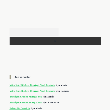
Arama
Son yorumlar
Vites Küçültürken Debriyaj Nasıl Bırakılır
için
admin
Vites Küçültürken Debriyaj Nasıl Bırakılır
için
Başkan
Türkiyede Neden Mareşal Yok
için
admin
Türkiyede Neden Mareşal Yok
için
Kahraman
Psikoz Ne Demektir
için
admin