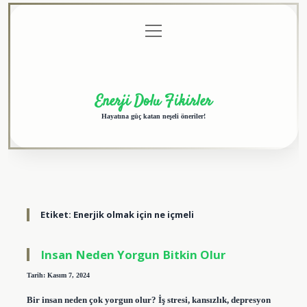
menüyü
Anasayfa
Gizlilik
Yasal
Hakkımızda
aç
Politikası
Uyarı
Enerji Dolu Fikirler
Hayatına güç katan neşeli öneriler!
Etiket:
Enerjik olmak için ne içmeli
Insan Neden Yorgun Bitkin Olur
Tarih: Kasım 7, 2024
Bir insan neden çok yorgun olur? İş stresi, kansızlık, depresyon