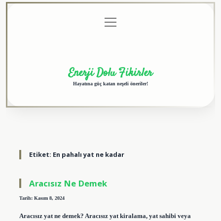
menüyü
Anasayfa
Gizlilik
Yasal
Hakkımızda
aç
Politikası
Uyarı
Enerji Dolu Fikirler
Hayatına güç katan neşeli öneriler!
Etiket:
En pahalı yat ne kadar
Aracısız Ne Demek
Tarih: Kasım 8, 2024
Aracısız yat ne demek? Aracısız yat kiralama, yat sahibi veya