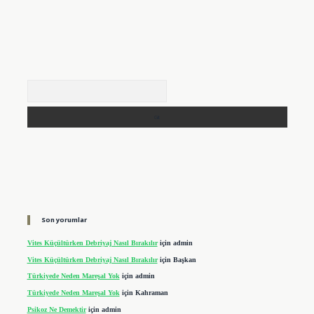
Arama
Son yorumlar
Vites Küçültürken Debriyaj Nasıl Bırakılır
için
admin
Vites Küçültürken Debriyaj Nasıl Bırakılır
için
Başkan
Türkiyede Neden Mareşal Yok
için
admin
Türkiyede Neden Mareşal Yok
için
Kahraman
Psikoz Ne Demektir
için
admin