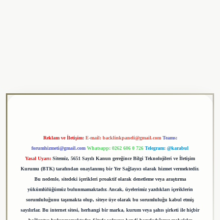
ulipbet
Reklam ve İletişim:
E-mail:
backlinkpaneli@gmail.com
Teams:
forumhizmeti@gmail.com
Whatsapp: 0262 606 0 726
Telegram: @karabul
Yasal Uyarı:
Sitemiz, 5651 Sayılı Kanun gereğince Bilgi Teknolojileri ve İletişim
Kurumu (BTK) tarafından onaylanmış bir Yer Sağlayıcı olarak hizmet vermektedir.
Bu nedenle, sitedeki içerikleri proaktif olarak denetleme veya araştırma
yükümlülüğümüz bulunmamaktadır. Ancak, üyelerimiz yazdıkları içeriklerin
sorumluluğunu taşımakta olup, siteye üye olarak bu sorumluluğu kabul etmiş
sayılırlar. Bu internet sitesi, herhangi bir marka, kurum veya şahıs şirketi ile hiçbir