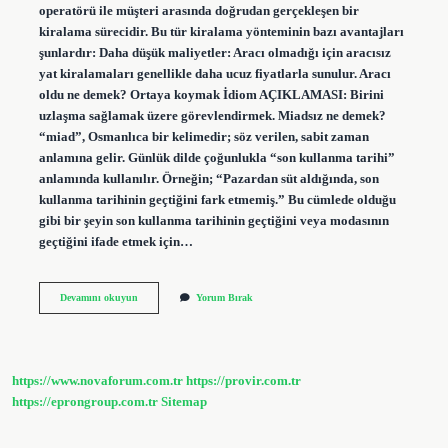
operatörü ile müşteri arasında doğrudan gerçekleşen bir
kiralama sürecidir. Bu tür kiralama yönteminin bazı avantajları
şunlardır: Daha düşük maliyetler: Aracı olmadığı için aracısız
yat kiralamaları genellikle daha ucuz fiyatlarla sunulur. Aracı
oldu ne demek? Ortaya koymak İdiom AÇIKLAMASI: Birini
uzlaşma sağlamak üzere görevlendirmek. Miadsız ne demek?
“miad”, Osmanlıca bir kelimedir; söz verilen, sabit zaman
anlamına gelir. Günlük dilde çoğunlukla “son kullanma tarihi”
anlamında kullanılır. Örneğin; “Pazardan süt aldığında, son
kullanma tarihinin geçtiğini fark etmemiş.” Bu cümlede olduğu
gibi bir şeyin son kullanma tarihinin geçtiğini veya modasının
geçtiğini ifade etmek için…
Aracısız
Devamını okuyun
Yorum Bırak
Ne
Demek
https://www.novaforum.com.tr
https://provir.com.tr
https://eprongroup.com.tr
Sitemap