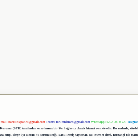
-mail:
backlinkpaneli@gmail.com
Teams:
forumhizmeti@gmail.com
Whatsapp: 0262 606 0 726
Telegra
im Kurumu (BTK) tarafından onaylanmış bir Yer Sağlayıcı olarak hizmet vermektedir. Bu nedenle, sited
 olup, siteye üye olarak bu sorumluluğu kabul etmiş sayılırlar. Bu internet sitesi, herhangi bir mark