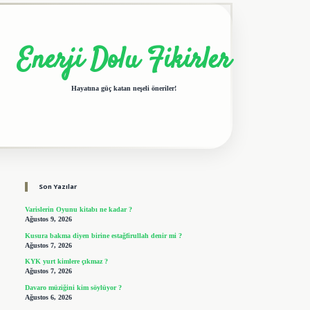
Enerji Dolu Fikirler
Hayatına güç katan neşeli öneriler!
Sidebar
elexbet giriş adresi
tulipbet
Son Yazılar
Varislerin Oyunu kitabı ne kadar ?
Ağustos 9, 2026
Kusura bakma diyen birine estağfirullah denir mi ?
Ağustos 7, 2026
KYK yurt kimlere çıkmaz ?
Ağustos 7, 2026
Davaro müziğini kim söylüyor ?
Ağustos 6, 2026