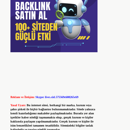
Reklam ve İletişim:
Skype: live:.cid.575569c608265c69
Yasal Uyarı:
Bu internet sitesi, herhangi bir marka, kurum veya
şahıs şirketi ile hiçbir bağlantısı bulunmamaktadır. Sitede yalnızca
kendi hazırladığımız makaleler paylaşılmaktadır. Burada yer alan
içerikler haber niteliği taşımamakta olup, gerçek kurum ve kişiler
hakkında paylaşım yapılmamaktadır. Gerçek kurum ve kişiler ile
isim benzerlikleri tamamen tesadüfidir. Sitemizdeki bilgiler taslak
halindedir ve tavsiye niteliği taşımazlar.