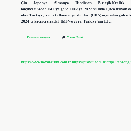
Çin. … Japonya. … Almanya. … Hindistan. … Birleşik Krallık. …
kaçıncı sırada? IMF’ye göre Türkiye, 2023 yılında 1,024 trilyon
olan Türkiye, resmi kalkınma yardımları (ODA) açısından giderek
2024’te kaçıncı sırada? IMF’ye göre, Türkiye’nin 1,1…
Dünyanın
Devamını okuyun
Yorum Bırak
En
Iyi
Ekonomisi
Hangi
Ülke
https://www.novaforum.com.tr
https://provir.com.tr
https://eprong