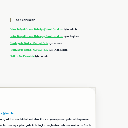
Son yorumlar
Vites Küçültürken Debriyaj Nasıl Bırakılır
için
admin
Vites Küçültürken Debriyaj Nasıl Bırakılır
için
Başkan
Türkiyede Neden Mareşal Yok
için
admin
Türkiyede Neden Mareşal Yok
için
Kahraman
Psikoz Ne Demektir
için
admin
m: @karabul
eki içerikleri proaktif olarak denetleme veya araştırma yükümlülüğümüz
a, kurum veya şahıs şirketi ile hiçbir bağlantısı bulunmamaktadır. Sitede