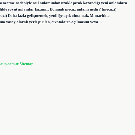
 benzetme nedeniyle asıl anlamından uzaklaşarak kazandığı yeni anlamlara
llikle soyut anlamlar kazanır. Donmak mecaz anlamı nedir? (mecazi)
azi) Daha fazla gelişmemek, yeniliğe açık olmamak. Mimarlıkta
na yatay olarak yerleştirilen, cıvataların açılmasını veya…
roup.com.tr
Sitemap