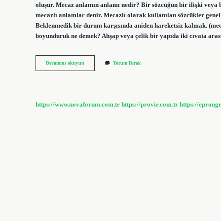
oluşur. Mecaz anlamın anlamı nedir? Bir sözcüğün bir ilişki veya
mecazlı anlamlar denir. Mecazlı olarak kullanılan sözcükler gene
Beklenmedik bir durum karşısında aniden hareketsiz kalmak. (mec
boyunduruk ne demek? Ahşap veya çelik bir yapıda iki cıvata arası
Boyunduruk
Devamını okuyun
Yorum Bırak
Mecaz
Anlamı
Nedir
https://www.novaforum.com.tr
https://provir.com.tr
https://eprong