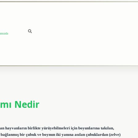
ımızda
mı Nedir
 hayvanların birlikte yürüyebilmeleri için boyunlarına takılan,
k bağlanmış bir çubuk ve boynun iki yanına asılan çubuklardan (zelve)