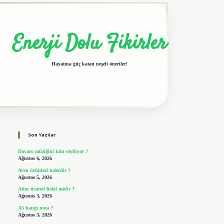
Enerji Dolu Fikirler
Hayatına güç katan neşeli öneriler!
Sidebar
elexbet giriş adresi
tulipbet
Son Yazılar
Davaro müziğini kim söylüyor ?
Ağustos 6, 2026
Aven ürünleri nelerdir ?
Ağustos 5, 2026
Altın ticareti helal midir ?
Ağustos 3, 2026
A5 hangi nota ?
Ağustos 3, 2026