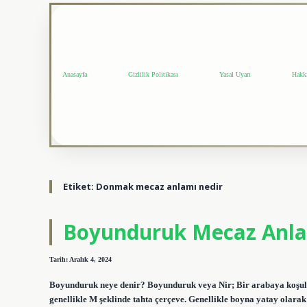
Anasayfa
Gizlilik Politikası
Yasal Uyarı
Hakk
Etiket:
Donmak mecaz anlamı nedir
Boyunduruk Mecaz Anla
Tarih: Aralık 4, 2024
Boyunduruk neye denir? Boyunduruk veya Nir; Bir arabaya koşulan
genellikle M şeklinde tahta çerçeve. Genellikle boyna yatay olara