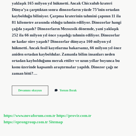
yaklaşık 165 milyon yıl hükmetti. Ancak Chicxulub krateri
Dünya’ya çarptıktan sonra dinozorların yüzde 75’inin ortadan
kaybolduğu biliniyor. Çarpma kraterinin tahmini çapının 11 ila
81 kilometre arasında olduğu tahmin ediliyor. Dinozorlar hangi
çağda yaşadı? Dinozorların Mezozoik dönemde, yani yaklaşık
252 ila 66 milyon yıl önce yaşadığı tahmin ediliyor. Dinozorlar
ne kadar süre yaşadı? Dinozorlar dünyaya 160 milyon yıl
hükmetti. Ancak fosil kayıtlarına bakarsanız, 66 milyon yıl önce
aniden ortadan kayboldular. Zamanla bilim insanları neden
ortadan kaybolduğunu merak ettiler ve uzun yıllar boyunca bu
konu üzerinde kapsamlı araştırmalar yapıldı. Dinozor çağı ne
zaman bitti?…
Dinozorlar
Devamını okuyun
Yorum Bırak
Çağı
Ne
Kadar
Sürdü
https://www.novaforum.com.tr
https://provir.com.tr
https://eprongroup.com.tr
Sitemap