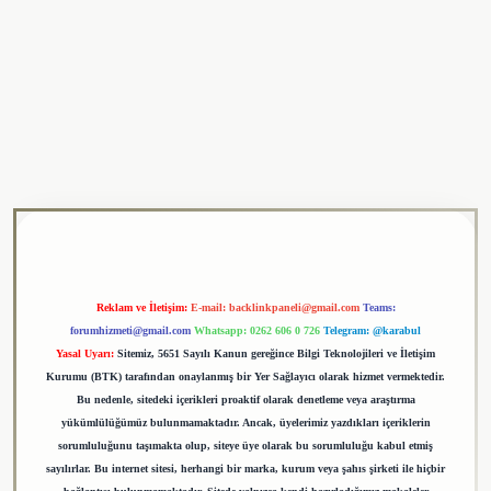
ulipbet
Reklam ve İletişim:
E-mail:
backlinkpaneli@gmail.com
Teams:
forumhizmeti@gmail.com
Whatsapp: 0262 606 0 726
Telegram: @karabul
Yasal Uyarı:
Sitemiz, 5651 Sayılı Kanun gereğince Bilgi Teknolojileri ve İletişim
Kurumu (BTK) tarafından onaylanmış bir Yer Sağlayıcı olarak hizmet vermektedir.
Bu nedenle, sitedeki içerikleri proaktif olarak denetleme veya araştırma
yükümlülüğümüz bulunmamaktadır. Ancak, üyelerimiz yazdıkları içeriklerin
sorumluluğunu taşımakta olup, siteye üye olarak bu sorumluluğu kabul etmiş
sayılırlar. Bu internet sitesi, herhangi bir marka, kurum veya şahıs şirketi ile hiçbir