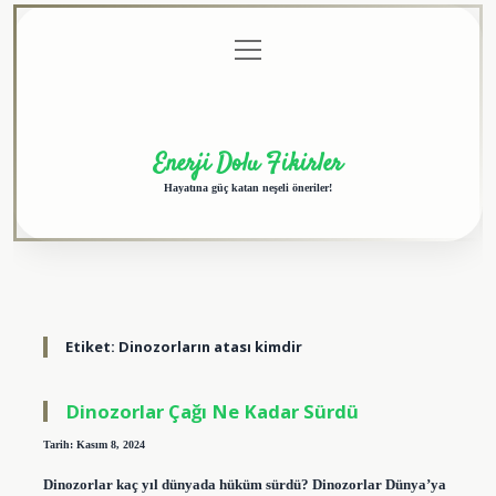
menüyü
Anasayfa
Gizlilik
Yasal
Hakkımızda
aç
Politikası
Uyarı
Enerji Dolu Fikirler
Hayatına güç katan neşeli öneriler!
Etiket:
Dinozorların atası kimdir
Dinozorlar Çağı Ne Kadar Sürdü
Tarih: Kasım 8, 2024
Dinozorlar kaç yıl dünyada hüküm sürdü? Dinozorlar Dünya’ya