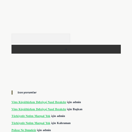
Arama
Son yorumlar
Vites Küçültürken Debriyaj Nasıl Bırakılır
için
admin
Vites Küçültürken Debriyaj Nasıl Bırakılır
için
Başkan
Türkiyede Neden Mareşal Yok
için
admin
Türkiyede Neden Mareşal Yok
için
Kahraman
Psikoz Ne Demektir
için
admin