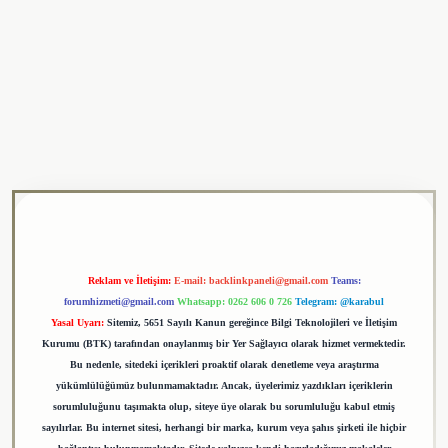
ulipbet
Reklam ve İletişim:
E-mail:
backlinkpaneli@gmail.com
Teams:
forumhizmeti@gmail.com
Whatsapp: 0262 606 0 726
Telegram: @karabul
Yasal Uyarı:
Sitemiz, 5651 Sayılı Kanun gereğince Bilgi Teknolojileri ve İletişim
Kurumu (BTK) tarafından onaylanmış bir Yer Sağlayıcı olarak hizmet vermektedir.
Bu nedenle, sitedeki içerikleri proaktif olarak denetleme veya araştırma
yükümlülüğümüz bulunmamaktadır. Ancak, üyelerimiz yazdıkları içeriklerin
sorumluluğunu taşımakta olup, siteye üye olarak bu sorumluluğu kabul etmiş
sayılırlar. Bu internet sitesi, herhangi bir marka, kurum veya şahıs şirketi ile hiçbir