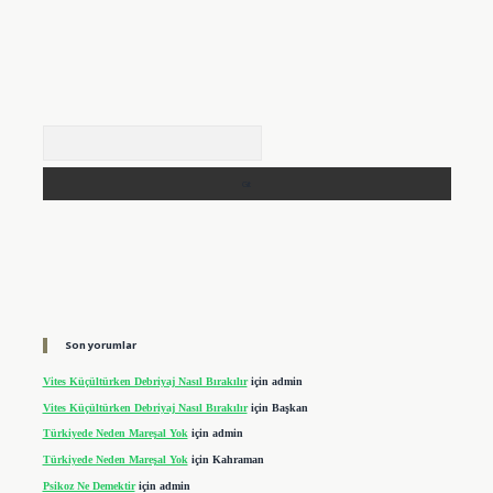
Arama
Son yorumlar
Vites Küçültürken Debriyaj Nasıl Bırakılır
için
admin
Vites Küçültürken Debriyaj Nasıl Bırakılır
için
Başkan
Türkiyede Neden Mareşal Yok
için
admin
Türkiyede Neden Mareşal Yok
için
Kahraman
Psikoz Ne Demektir
için
admin