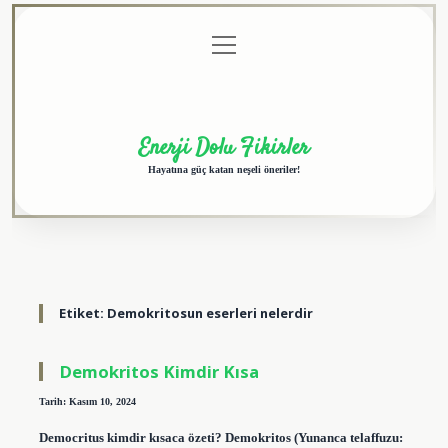
menüyü
Anasayfa
Gizlilik
Yasal
Hakkımızda
aç
Politikası
Uyarı
Enerji Dolu Fikirler
Hayatına güç katan neşeli öneriler!
Etiket:
Demokritosun eserleri nelerdir
Demokritos Kimdir Kısa
Tarih: Kasım 10, 2024
Democritus kimdir kısaca özeti? Demokritos (Yunanca telaffuzu: