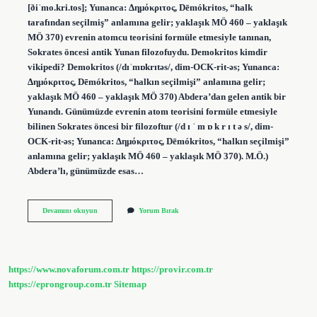
[ðiˈmo.kri.tos]; Yunanca: Δημόκριτος, Dēmókritos, “halk
tarafından seçilmiş” anlamına gelir; yaklaşık MÖ 460 – yaklaşık
MÖ 370) evrenin atomcu teorisini formüle etmesiyle tanınan,
Sokrates öncesi antik Yunan filozofuydu. Demokritos kimdir
vikipedi? Demokritos (/dɪˈmɒkrɪtəs/, dim-OCK-rit-əs; Yunanca:
Δημόκριτος, Dēmókritos, “halkın seçilmişi” anlamına gelir;
yaklaşık MÖ 460 – yaklaşık MÖ 370) Abdera’dan gelen antik bir
Yunandı. Günümüzde evrenin atom teorisini formüle etmesiyle
bilinen Sokrates öncesi bir filozoftur (/d ɪ ˈ m ɒ k r ɪ t ə s/, dim-
OCK-rit-əs; Yunanca: Δημόκριτος, Dēmókritos, “halkın seçilmişi”
anlamına gelir; yaklaşık MÖ 460 – yaklaşık MÖ 370). M.Ö.)
Abdera’lı, günümüzde esas…
Demokritos
Devamını okuyun
Yorum Bırak
Kimdir
Kısa
https://www.novaforum.com.tr
https://provir.com.tr
https://eprongroup.com.tr
Sitemap