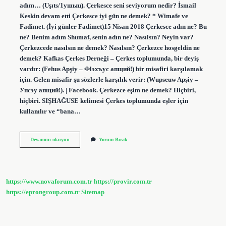
adım… (Uşıts/1ушыц). Çerkesce seni seviyorum nedir? İsmail
Keskin devam etti Çerkesce iyi gün ne demek? * Wimafe ve
Fadimet. (İyi günler Fadimet)15 Nisan 2018 Çerkesce adın ne? Bu
ne? Benim adım Shumaf, senin adın ne? Nasılsın? Neyin var?
Çerkezcede nasılsın ne demek? Nasılsın? Çerkezce hosgeldin ne
demek? Kafkas Çerkes Derneği – Çerkes toplumunda, bir deyiş
vardır: (Fehus Apşiy – Фlэхъус апщий!) bir misafiri karşılamak
için. Gelen misafir şu sözlerle karşılık verir: (Wupseuw Apşiy –
Упсэу апщий!). | Facebook. Çerkezce eşim ne demek? Hiçbiri,
hiçbiri. SIŞHAĞUSE kelimesi Çerkes toplumunda eşler için
kullanılır ve “bana…
Çerkesce
Devamını okuyun
Yorum Bırak
Nasılsın
Ne
Demek
https://www.novaforum.com.tr
https://provir.com.tr
https://eprongroup.com.tr
Sitemap