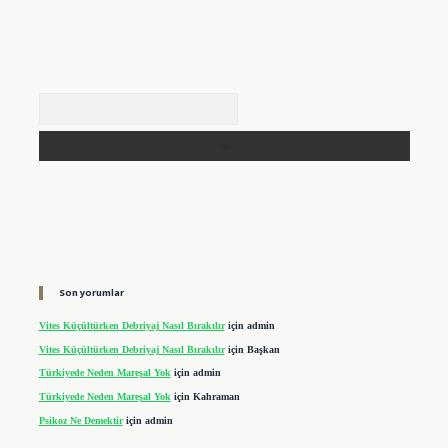
Arama
Son yorumlar
Vites Küçültürken Debriyaj Nasıl Bırakılır
için
admin
Vites Küçültürken Debriyaj Nasıl Bırakılır
için
Başkan
Türkiyede Neden Mareşal Yok
için
admin
Türkiyede Neden Mareşal Yok
için
Kahraman
Psikoz Ne Demektir
için
admin