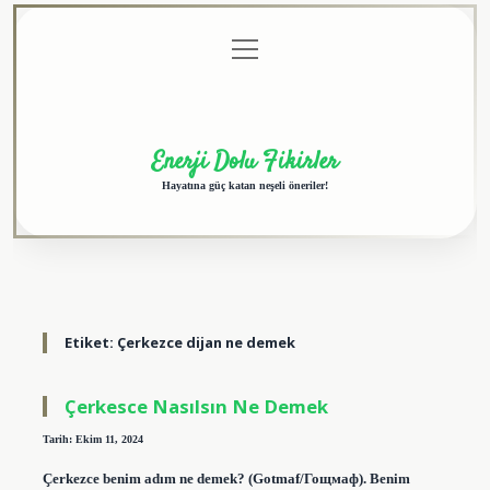
menüyü
Anasayfa
Gizlilik
Yasal
Hakkımızda
aç
Politikası
Uyarı
Enerji Dolu Fikirler
Hayatına güç katan neşeli öneriler!
Etiket:
Çerkezce dijan ne demek
Çerkesce Nasılsın Ne Demek
Tarih: Ekim 11, 2024
Çerkezce benim adım ne demek? (Gotmaf/Гощмаф). Benim