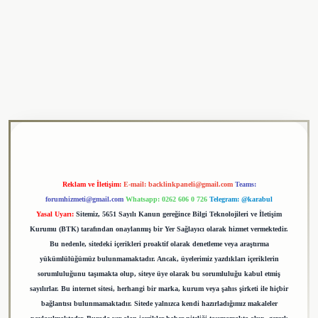
riş adresi
tulipbet
Reklam ve İletişim:
E-mail:
backlinkpaneli@gmail.com
Teams:
forumhizmeti@gmail.com
Whatsapp: 0262 606 0 726
Telegram: @karabul
Yasal Uyarı:
Sitemiz, 5651 Sayılı Kanun gereğince Bilgi Teknolojileri ve İletişim
Kurumu (BTK) tarafından onaylanmış bir Yer Sağlayıcı olarak hizmet vermektedir.
Bu nedenle, sitedeki içerikleri proaktif olarak denetleme veya araştırma
yükümlülüğümüz bulunmamaktadır. Ancak, üyelerimiz yazdıkları içeriklerin
sorumluluğunu taşımakta olup, siteye üye olarak bu sorumluluğu kabul etmiş
sayılırlar. Bu internet sitesi, herhangi bir marka, kurum veya şahıs şirketi ile hiçbir
bağlantısı bulunmamaktadır. Sitede yalnızca kendi hazırladığımız makaleler