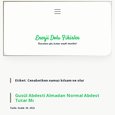
menüyü
Anasayfa
Gizlilik
Yasal
Hakkımızda
aç
Politikası
Uyarı
Enerji Dolu Fikirler
Hayatına güç katan neşeli öneriler!
Etiket:
Cenabetken namaz kılsam ne olur
Gusül Abdesti Almadan Normal Abdest
Tutar Mı
Tarih: Aralık 18, 2024