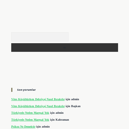
Arama
Son yorumlar
Vites Küçültürken Debriyaj Nasıl Bırakılır
için
admin
Vites Küçültürken Debriyaj Nasıl Bırakılır
için
Başkan
Türkiyede Neden Mareşal Yok
için
admin
Türkiyede Neden Mareşal Yok
için
Kahraman
Psikoz Ne Demektir
için
admin