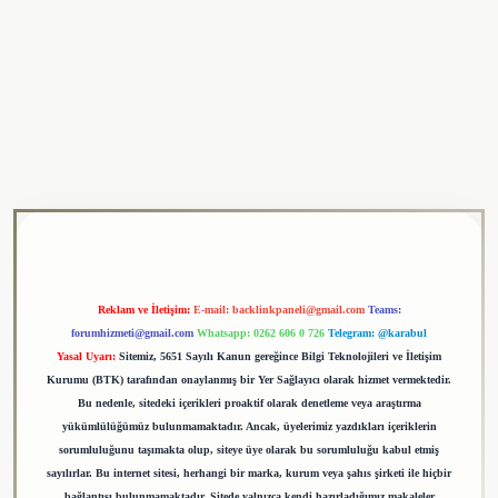
ulipbet
Reklam ve İletişim:
E-mail:
backlinkpaneli@gmail.com
Teams:
forumhizmeti@gmail.com
Whatsapp: 0262 606 0 726
Telegram: @karabul
Yasal Uyarı:
Sitemiz, 5651 Sayılı Kanun gereğince Bilgi Teknolojileri ve İletişim
Kurumu (BTK) tarafından onaylanmış bir Yer Sağlayıcı olarak hizmet vermektedir.
Bu nedenle, sitedeki içerikleri proaktif olarak denetleme veya araştırma
yükümlülüğümüz bulunmamaktadır. Ancak, üyelerimiz yazdıkları içeriklerin
sorumluluğunu taşımakta olup, siteye üye olarak bu sorumluluğu kabul etmiş
sayılırlar. Bu internet sitesi, herhangi bir marka, kurum veya şahıs şirketi ile hiçbir
bağlantısı bulunmamaktadır. Sitede yalnızca kendi hazırladığımız makaleler