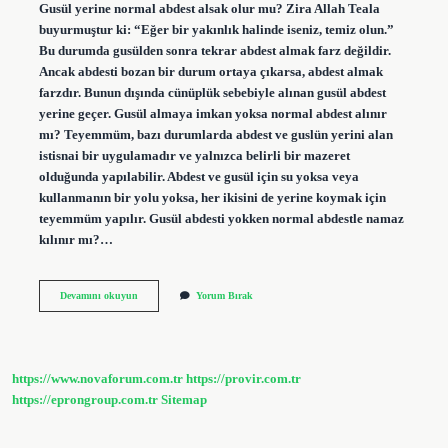
Gusül yerine normal abdest alsak olur mu? Zira Allah Teala
buyurmuştur ki: “Eğer bir yakınlık halinde iseniz, temiz olun.”
Bu durumda gusülden sonra tekrar abdest almak farz değildir.
Ancak abdesti bozan bir durum ortaya çıkarsa, abdest almak
farzdır. Bunun dışında cünüplük sebebiyle alınan gusül abdest
yerine geçer. Gusül almaya imkan yoksa normal abdest alınır
mı? Teyemmüm, bazı durumlarda abdest ve guslün yerini alan
istisnai bir uygulamadır ve yalnızca belirli bir mazeret
olduğunda yapılabilir. Abdest ve gusül için su yoksa veya
kullanmanın bir yolu yoksa, her ikisini de yerine koymak için
teyemmüm yapılır. Gusül abdesti yokken normal abdestle namaz
kılınır mı?…
Gusül
Devamını okuyun
Yorum Bırak
Abdesti
Almadan
Normal
Abdest
Tutar
https://www.novaforum.com.tr
https://provir.com.tr
Mı
https://eprongroup.com.tr
Sitemap