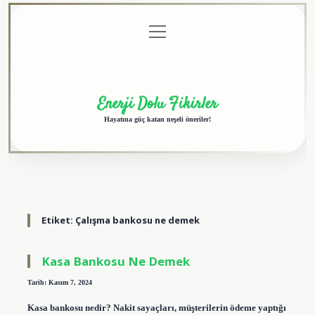
menüyü
Anasayfa
Gizlilik
Yasal
Hakkımızda
aç
Politikası
Uyarı
Enerji Dolu Fikirler
Hayatına güç katan neşeli öneriler!
Etiket:
Çalışma bankosu ne demek
Kasa Bankosu Ne Demek
Tarih: Kasım 7, 2024
Kasa bankosu nedir? Nakit sayaçları, müşterilerin ödeme yaptığı