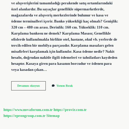
ve alışverişlerini tamamladığı perakende satış ortamlarındaki
özel alanlardır. Bu sayaçlar genellikle süpermarketlerde,
mağazalarda ve alışveriş merkezlerinde bulunur ve kasa ve
ödeme terminalleri içerir. Banko yüksekliği kaç olmalı? Genişlik:
320 cm – 480 cm arası. Derinlik: 160 cm. Yükseklik: 110 cm.
Karşılama bankosu ne demek? Karşılama Masası; Genellikle
ofislerde kullanılmakla birlikte otel, hastane, okul vb. yerlerde de
tercih edilen bir mobilya parçasıdır. Karşılama masaları gelen
misafirleri karşılamak için kullanılır. Kasa ödeme nedir? Nakit
hesabı, doğrudan nakitle ilgili ödemeleri ve tahsilatları kaydeden
hesaptır. Kasaya giren para kasanın borcudur ve ödenen para
veya kasadan çıkan…
Kasa
Devamını okuyun
Yorum Bırak
Bankosu
Ne
Demek
https://www.novaforum.com.tr
https://provir.com.tr
https://eprongroup.com.tr
Sitemap