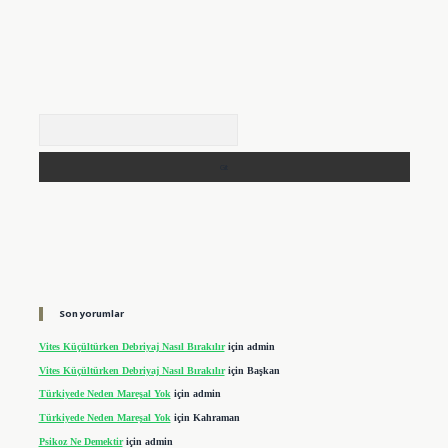
Arama
Son yorumlar
Vites Küçültürken Debriyaj Nasıl Bırakılır
için
admin
Vites Küçültürken Debriyaj Nasıl Bırakılır
için
Başkan
Türkiyede Neden Mareşal Yok
için
admin
Türkiyede Neden Mareşal Yok
için
Kahraman
Psikoz Ne Demektir
için
admin