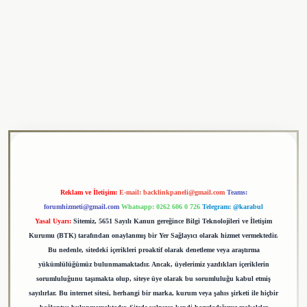
ulipbet
Reklam ve İletişim:
E-mail:
backlinkpaneli@gmail.com
Teams:
forumhizmeti@gmail.com
Whatsapp: 0262 606 0 726
Telegram: @karabul
Yasal Uyarı:
Sitemiz, 5651 Sayılı Kanun gereğince Bilgi Teknolojileri ve İletişim
Kurumu (BTK) tarafından onaylanmış bir Yer Sağlayıcı olarak hizmet vermektedir.
Bu nedenle, sitedeki içerikleri proaktif olarak denetleme veya araştırma
yükümlülüğümüz bulunmamaktadır. Ancak, üyelerimiz yazdıkları içeriklerin
sorumluluğunu taşımakta olup, siteye üye olarak bu sorumluluğu kabul etmiş
sayılırlar. Bu internet sitesi, herhangi bir marka, kurum veya şahıs şirketi ile hiçbir