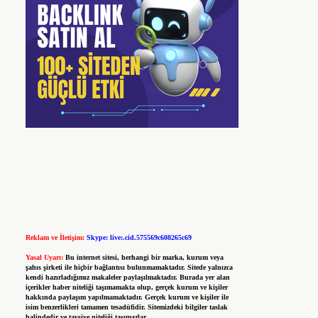
Reklam ve İletişim:
Skype: live:.cid.575569c608265c69
Yasal Uyarı:
Bu internet sitesi, herhangi bir marka, kurum veya
şahıs şirketi ile hiçbir bağlantısı bulunmamaktadır. Sitede yalnızca
kendi hazırladığımız makaleler paylaşılmaktadır. Burada yer alan
içerikler haber niteliği taşımamakta olup, gerçek kurum ve kişiler
hakkında paylaşım yapılmamaktadır. Gerçek kurum ve kişiler ile
isim benzerlikleri tamamen tesadüfidir. Sitemizdeki bilgiler taslak
halindedir ve tavsiye niteliği taşımazlar.