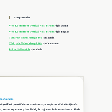
Son yorumlar
Vites Küçültürken Debriyaj Nasıl Bırakılır
için
admin
Vites Küçültürken Debriyaj Nasıl Bırakılır
için
Başkan
Türkiyede Neden Mareşal Yok
için
admin
Türkiyede Neden Mareşal Yok
için
Kahraman
Psikoz Ne Demektir
için
admin
m: @karabul
eki içerikleri proaktif olarak denetleme veya araştırma yükümlülüğümüz
a, kurum veya şahıs şirketi ile hiçbir bağlantısı bulunmamaktadır. Sitede