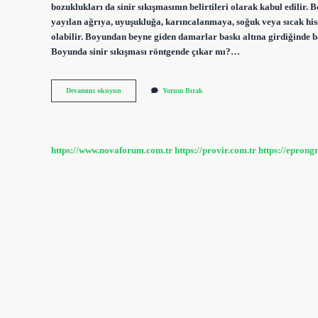
bozuklukları da sinir sıkışmasının belirtileri olarak kabul edilir
yayılan ağrıya, uyuşukluğa, karıncalanmaya, soğuk veya sıcak his
olabilir. Boyundan beyne giden damarlar baskı altına girdiğinde b
Boyunda sinir sıkışması röntgende çıkar mı?…
Boyunda
Devamını okuyun
Yorum Bırak
Sinir
Sıkışması
Belirtileri
Nelerdir
https://www.novaforum.com.tr
https://provir.com.tr
https://eprong