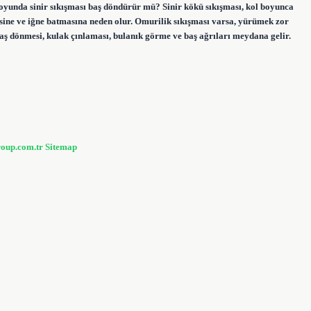
. Boyunda sinir sıkışması baş döndürür mü? Sinir kökü sıkışması, kol boyunca
sine ve iğne batmasına neden olur. Omurilik sıkışması varsa, yürümek zor
aş dönmesi, kulak çınlaması, bulanık görme ve baş ağrıları meydana gelir.
roup.com.tr
Sitemap