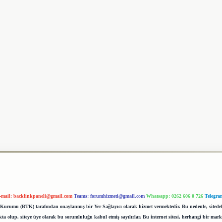
-mail:
backlinkpaneli@gmail.com
Teams:
forumhizmeti@gmail.com
Whatsapp: 0262 606 0 726
Telegra
im Kurumu (BTK) tarafından onaylanmış bir Yer Sağlayıcı olarak hizmet vermektedir. Bu nedenle, sited
 olup, siteye üye olarak bu sorumluluğu kabul etmiş sayılırlar. Bu internet sitesi, herhangi bir mark