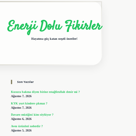
Enerji Dolu Fikirler
Hayatına güç katan neşeli öneriler!
Sidebar
elexbet giriş adresi
tulipbet
Son Yazılar
Kusura bakma diyen birine estağfirullah denir mi ?
Ağustos 7, 2026
KYK yurt kimlere çıkmaz ?
Ağustos 7, 2026
Davaro müziğini kim söylüyor ?
Ağustos 6, 2026
Aven ürünleri nelerdir ?
Ağustos 5, 2026