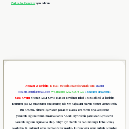
Psikoz Ne Demektir
için
admin
ulipbet
Reklam ve İletişim:
E-mail:
backlinkpaneli@gmail.com
Teams:
forumhizmeti@gmail.com
Whatsapp: 0262 606 0 726
Telegram: @karabul
Yasal Uyarı:
Sitemiz, 5651 Sayılı Kanun gereğince Bilgi Teknolojileri ve İletişim
Kurumu (BTK) tarafından onaylanmış bir Yer Sağlayıcı olarak hizmet vermektedir.
Bu nedenle, sitedeki içerikleri proaktif olarak denetleme veya araştırma
yükümlülüğümüz bulunmamaktadır. Ancak, üyelerimiz yazdıkları içeriklerin
sorumluluğunu taşımakta olup, siteye üye olarak bu sorumluluğu kabul etmiş
sayılırlar. Bu internet sitesi, herhangi bir marka, kurum veya şahıs şirketi ile hiçbir