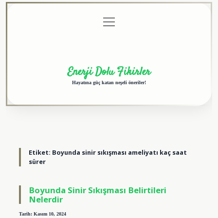
menüyü
Anasayfa
Gizlilik
Yasal
Hakkımızda
aç
Politikası
Uyarı
Enerji Dolu Fikirler
Hayatına güç katan neşeli öneriler!
Etiket:
Boyunda sinir sıkışması ameliyatı kaç saat
sürer
Boyunda Sinir Sıkışması Belirtileri
Nelerdir
Tarih: Kasım 10, 2024