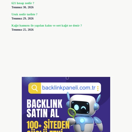
621 hesap nedir ?
Temmuz 30, 2026
Uruk nedir tarihte ?
Temmuz 29, 2026
Kağıt hamuru ile yapılan kalın ve sert kağıt ne denir ?
Temmuz 25, 2026