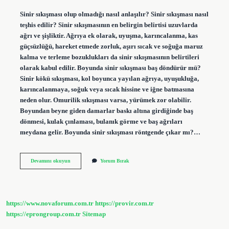
Sinir sıkışması olup olmadığı nasıl anlaşılır? Sinir sıkışması nasıl
teşhis edilir? Sinir sıkışmasının en belirgin belirtisi uzuvlarda
ağrı ve şişliktir. Ağrıya ek olarak, uyuşma, karıncalanma, kas
güçsüzlüğü, hareket etmede zorluk, aşırı sıcak ve soğuğa maruz
kalma ve terleme bozuklukları da sinir sıkışmasının belirtileri
olarak kabul edilir. Boyunda sinir sıkışması baş döndürür mü?
Sinir kökü sıkışması, kol boyunca yayılan ağrıya, uyuşukluğa,
karıncalanmaya, soğuk veya sıcak hissine ve iğne batmasına
neden olur. Omurilik sıkışması varsa, yürümek zor olabilir.
Boyundan beyne giden damarlar baskı altına girdiğinde baş
dönmesi, kulak çınlaması, bulanık görme ve baş ağrıları
meydana gelir. Boyunda sinir sıkışması röntgende çıkar mı?…
Boyunda
Devamını okuyun
Yorum Bırak
Sinir
Sıkışması
Belirtileri
Nelerdir
https://www.novaforum.com.tr
https://provir.com.tr
https://eprongroup.com.tr
Sitemap