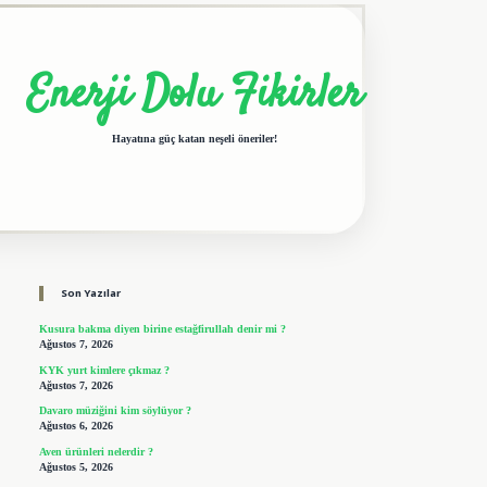
Enerji Dolu Fikirler
Hayatına güç katan neşeli öneriler!
Sidebar
elexbet giriş adresi
tulipbet
Son Yazılar
Kusura bakma diyen birine estağfirullah denir mi ?
Ağustos 7, 2026
KYK yurt kimlere çıkmaz ?
Ağustos 7, 2026
Davaro müziğini kim söylüyor ?
Ağustos 6, 2026
Aven ürünleri nelerdir ?
Ağustos 5, 2026