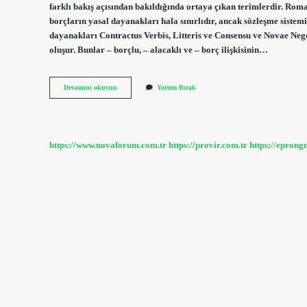
farklı bakış açısından bakıldığında ortaya çıkan terimlerdir. Ro
borçların yasal dayanakları hala sınırlıdır, ancak sözleşme sist
dayanakları Contractus Verbis, Litteris ve Consensu ve Novae Negoti
oluşur. Bunlar – borçlu, – alacaklı ve – borç ilişkisinin…
Borç
Devamını okuyun
Yorum Bırak
Ilişkisi
Nedir
Roma
Hukuku
https://www.novaforum.com.tr
https://provir.com.tr
https://eprong