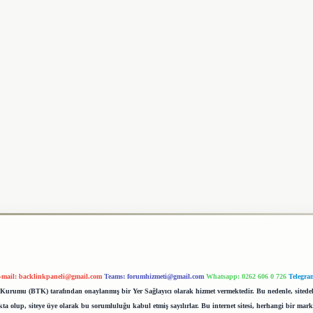
-mail:
backlinkpaneli@gmail.com
Teams:
forumhizmeti@gmail.com
Whatsapp: 0262 606 0 726
Telegra
im Kurumu (BTK) tarafından onaylanmış bir Yer Sağlayıcı olarak hizmet vermektedir. Bu nedenle, sited
 olup, siteye üye olarak bu sorumluluğu kabul etmiş sayılırlar. Bu internet sitesi, herhangi bir mark