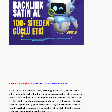
Reklam ve İletişim:
Skype: live:.cid.575569c608265c69
Yasal Uyarı:
Bu internet sitesi, herhangi bir marka, kurum veya
şahıs şirketi ile hiçbir bağlantısı bulunmamaktadır. Sitede yalnızca
kendi hazırladığımız makaleler paylaşılmaktadır. Burada yer alan
içerikler haber niteliği taşımamakta olup, gerçek kurum ve kişiler
hakkında paylaşım yapılmamaktadır. Gerçek kurum ve kişiler ile
isim benzerlikleri tamamen tesadüfidir. Sitemizdeki bilgiler taslak
halindedir ve tavsiye niteliği taşımazlar.