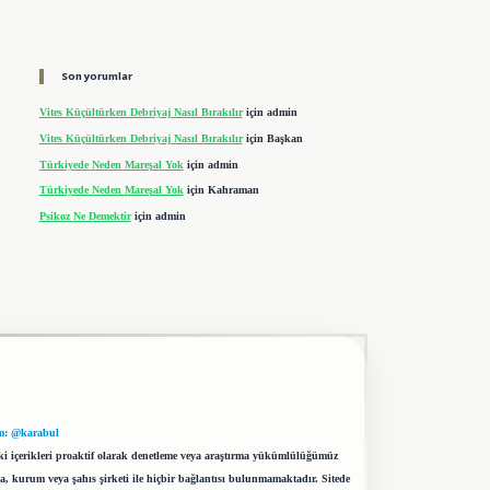
Son yorumlar
Vites Küçültürken Debriyaj Nasıl Bırakılır
için
admin
Vites Küçültürken Debriyaj Nasıl Bırakılır
için
Başkan
Türkiyede Neden Mareşal Yok
için
admin
Türkiyede Neden Mareşal Yok
için
Kahraman
Psikoz Ne Demektir
için
admin
m: @karabul
eki içerikleri proaktif olarak denetleme veya araştırma yükümlülüğümüz
a, kurum veya şahıs şirketi ile hiçbir bağlantısı bulunmamaktadır. Sitede