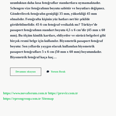
uzunluktan daha kısa fotoğraflar standartlara uymamaktadır.
Schengen vize fotoğrafının boyutu sabittir ve boyutları değişmez.
Gönderilecek fotoğrafın genişliği 35 mm, yüksekliği 45 mm
olmalıdır. Fotoğrafta kişinin yüz hatları net bir şekilde
görülebilmelidir. 45 6 cm fotoğraf vesikalık mı? Türkiye’de
pasaport fotoğrafının standart boyutu 4,5 x 6 cm’dir (45 mm x 60
mm). Bu ölçüm kimlik kartları, ehliyetler ve sürücü belgeleri gibi
birçok resmi belge için kullanılır. Biyometrik pasaport fotoğraf
boyutu: Son yıllarda yaygın olarak kullanılan biyometrik
pasaport fotoğrafları 5 x 6 cm (50 mm x 60 mm) boyutundadır.
Biyometrik fotoğraf kaça kaç…
35
Devamını okuyun
Yorum Bırak
45
Fotoğraf
Nedir
https://www.novaforum.com.tr
https://provir.com.tr
https://eprongroup.com.tr
Sitemap