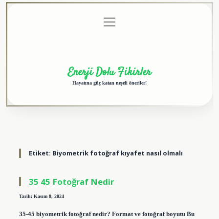
menüyü
Anasayfa
Gizlilik
Yasal
Hakkımızda
aç
Politikası
Uyarı
Enerji Dolu Fikirler
Hayatına güç katan neşeli öneriler!
Etiket:
Biyometrik fotoğraf kıyafet nasıl olmalı
35 45 Fotoğraf Nedir
Tarih: Kasım 8, 2024
35-45 biyometrik fotoğraf nedir? Format ve fotoğraf boyutu Bu