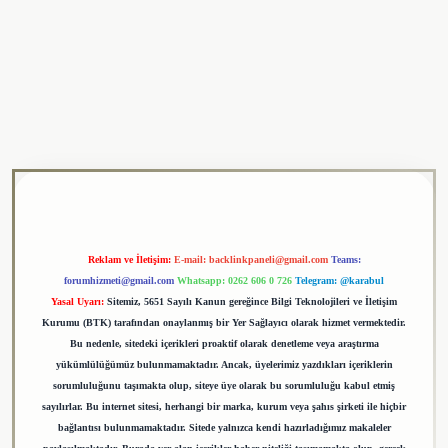
ulipbet
Reklam ve İletişim:
E-mail:
backlinkpaneli@gmail.com
Teams:
forumhizmeti@gmail.com
Whatsapp: 0262 606 0 726
Telegram: @karabul
Yasal Uyarı:
Sitemiz, 5651 Sayılı Kanun gereğince Bilgi Teknolojileri ve İletişim
Kurumu (BTK) tarafından onaylanmış bir Yer Sağlayıcı olarak hizmet vermektedir.
Bu nedenle, sitedeki içerikleri proaktif olarak denetleme veya araştırma
yükümlülüğümüz bulunmamaktadır. Ancak, üyelerimiz yazdıkları içeriklerin
sorumluluğunu taşımakta olup, siteye üye olarak bu sorumluluğu kabul etmiş
sayılırlar. Bu internet sitesi, herhangi bir marka, kurum veya şahıs şirketi ile hiçbir
bağlantısı bulunmamaktadır. Sitede yalnızca kendi hazırladığımız makaleler