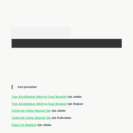
Arama
Son yorumlar
Vites Küçültürken Debriyaj Nasıl Bırakılır
için
admin
Vites Küçültürken Debriyaj Nasıl Bırakılır
için
Başkan
Türkiyede Neden Mareşal Yok
için
admin
Türkiyede Neden Mareşal Yok
için
Kahraman
Psikoz Ne Demektir
için
admin