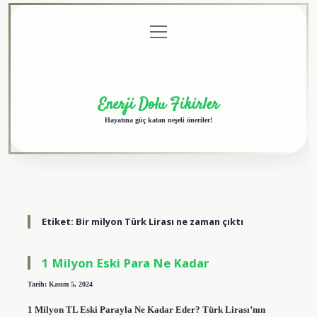
menüyü
Anasayfa
Gizlilik
Yasal
Hakkımızda
aç
Politikası
Uyarı
Enerji Dolu Fikirler
Hayatına güç katan neşeli öneriler!
Etiket:
Bir milyon Türk Lirası ne zaman çıktı
1 Milyon Eski Para Ne Kadar
Tarih: Kasım 5, 2024
1 Milyon TL Eski Parayla Ne Kadar Eder? Türk Lirası’nın