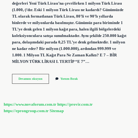
değerleri Yeni Türk Lirası’na çevrilirken 1 milyon Türk Lirası
(1.000,-)’dır. Eski 1 milyon Türk Lirası ne kadardı? Günümüzde
TL olarak formatlanan Türk Lirası, 80’li ve 90’lı yıllarda
binlerde ve milyonlarda basılmıştır. Günümüz para biriminde 1
TL’ye denk gelen 1 milyon kağıt para, halen ilgili bölgelerdeki
koleksiyonculara satışa sunulmaktadır. Aynı şekilde 250.000 kağıt
para, dolaşımdaki parada 0,25 TL’ye denk gelmektedir. 1 milyon
ne kadar eder? Bir milyon (1.000.000), ardından 999.999 ve
1.000. 1 Milyon TL Kağıt Para Ne Zaman Kalktı? E 7 – BİR
MİLYON TÜRK LİRASI I. TERTİP “E 7”…
1
Devamını okuyun
Yorum Bırak
Milyon
Eski
Para
Ne
Kadar
https://www.novaforum.com.tr
https://provir.com.tr
https://eprongroup.com.tr
Sitemap