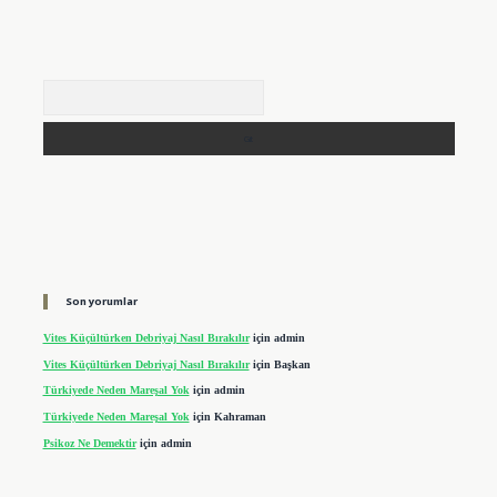
Arama
Son yorumlar
Vites Küçültürken Debriyaj Nasıl Bırakılır
için
admin
Vites Küçültürken Debriyaj Nasıl Bırakılır
için
Başkan
Türkiyede Neden Mareşal Yok
için
admin
Türkiyede Neden Mareşal Yok
için
Kahraman
Psikoz Ne Demektir
için
admin